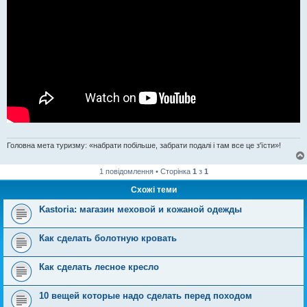
Головна мета туризму: «набрати побільше, забрати подалі і там все це з'їсти»!
1 повідомлення • Сторінка
1
з
1
Схожі теми
Kastoria: магазин меховой и кожаной одежды
Как сделать болотную кровать
Как сделать лесное кресло
10 вещей которые надо сделать перед походом