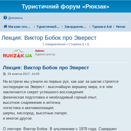
Туристичний форум «Рюкзак»
Допомога
Магазин спорядження
Туристичний форум «Рюкзак»
Закордонний туризм
Туризм в Азії
Непал
Лекция: Виктор Бобок про Эверест
1 повідомлення • Сторінка
1
з
1
Admin
Адміністратор
Лекция: Виктор Бобок про Эверест
П
28 жовтня 2017, 14:05
о
в
На встрече мы узнали из первых рук, как шаг за шагом строятся
і
экспедиции на Эверест - высочайшую вершину мира, и в чём
д
о
заключается секрет успешного восхождения:
м
физическая подготовка и необходимый горный опыт;
л
е
высотное снаряжение и аптечка;
н
логистика и акклиматизация;
н
я
шерпы, кислород, высотные лагеря;
и многое другое.
О лекторе: Виктор Бобок. В альпинизме с 1978 года. Совершил