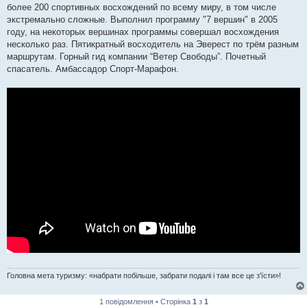
более 200 спортивных восхождений по всему миру, в том числе
экстремально сложные. Выполнил программу "7 вершин" в 2005
году, на некоторых вершинах программы совершал восхождения
несколько раз. Пятикратный восходитель на Эверест по трём разным
маршрутам. Горный гид компании “Ветер Свободы”. Почетный
спасатель. Амбассадор Спорт-Марафон.
Головна мета туризму: «набрати побільше, забрати подалі і там все це з'їсти»!
1 повідомлення • Сторінка
1
з
1