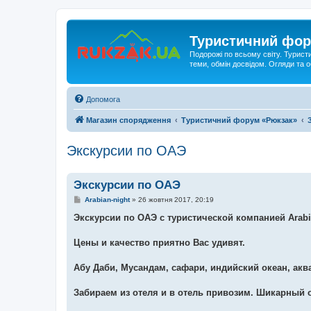
Туристичний фор
Подорожі по всьому світу. Турист
теми, обмін досвідом. Огляди та
Допомога
Магазин спорядження
Туристичний форум «Рюкзак»
Экскурсии по ОАЭ
Экскурсии по ОАЭ
П
Arabian-night
»
26 жовтня 2017, 20:19
о
в
Экскурсии по ОАЭ с туристической компанией Arabi
і
д
о
Цены и качество приятно Вас удивят.
м
л
е
Абу Даби, Мусандам, сафари, индийский океан, акв
н
н
я
Забираем из отеля и в отель привозим. Шикарный о