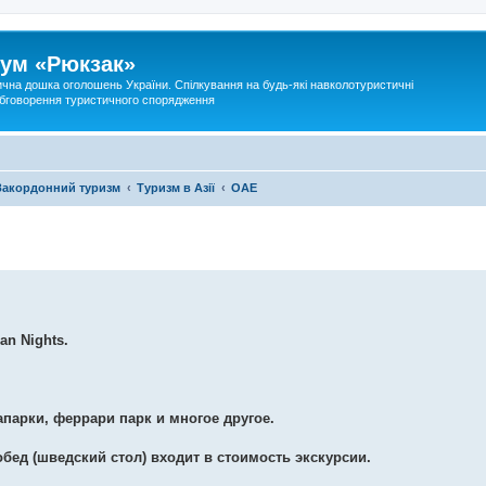
ум «Рюкзак»
ична дошка оголошень України. Спілкування на будь-які навколотуристичні
 обговорення туристичного спорядження
Закордонний туризм
Туризм в Азії
ОАЕ
an Nights.
апарки, феррари парк и многое другое.
бед (шведский стол) входит в стоимость экскурсии.