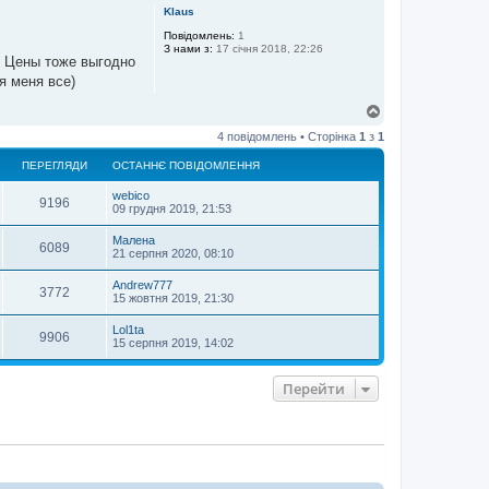
г
Klaus
о
р
Повідомлень:
1
З нами з:
17 січня 2018, 22:26
и
. Цены тоже выгодно
я меня все)
Д
о
4 повідомлень • Сторінка
1
з
1
г
о
ПЕРЕГЛЯДИ
ОСТАННЄ ПОВІДОМЛЕННЯ
р
и
webico
9196
09 грудня 2019, 21:53
Малена
6089
21 серпня 2020, 08:10
Andrew777
3772
15 жовтня 2019, 21:30
Lol1ta
9906
15 серпня 2019, 14:02
Перейти