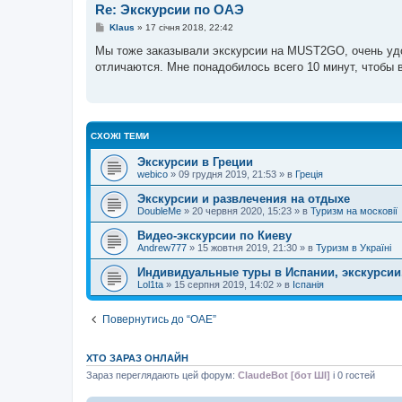
е
Re: Экскурсии по ОАЭ
н
н
П
Klaus
»
17 січня 2018, 22:42
я
о
в
Мы тоже заказывали экскурсии на MUST2GO, очень удо
і
отличаются. Мне понадобилось всего 10 минут, чтобы в
д
о
м
л
е
н
н
СХОЖІ ТЕМИ
я
Экскурсии в Греции
webico
»
09 грудня 2019, 21:53
» в
Греція
Экскурсии и развлечения на отдыхе
DoubleMe
»
20 червня 2020, 15:23
» в
Туризм на московії
Видео-экскурсии по Киеву
Andrew777
»
15 жовтня 2019, 21:30
» в
Туризм в Україні
Индивидуальные туры в Испании, экскурсии, 
Lol1ta
»
15 серпня 2019, 14:02
» в
Іспанія
Повернутись до “ОАЕ”
ХТО ЗАРАЗ ОНЛАЙН
Зараз переглядають цей форум:
ClaudeBot [бот ШІ]
і 0 гостей