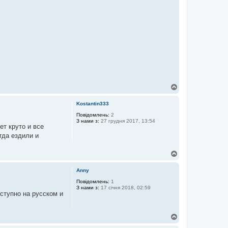
Д
о
г
Kostantin333
о
р
Повідомлень:
2
З нами з:
27 грудня 2017, 13:54
и
т круто и все
гда ездили и
Д
о
г
Anny
о
р
Повідомлень:
1
З нами з:
17 січня 2018, 02:59
и
оступно на русском и
Д
о