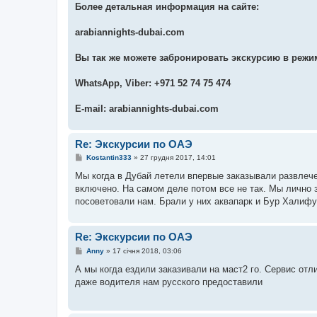
Более детальная информация на сайте:
arabiannights-dubai.com
Вы так же можете забронировать экскурсию в режи
WhatsApp, Viber: +971 52 74 75 474
E-mail: arabiannights-dubai.com
Re: Экскурсии по ОАЭ
П
Kostantin333
»
27 грудня 2017, 14:01
о
в
Мы когда в Дубай летели впервые заказывали развлече
і
включено. На самом деле потом все не так. Мы лично з
д
о
посоветовали нам. Брали у них аквапарк и Бур Халифу.
м
л
е
н
Re: Экскурсии по ОАЭ
н
П
я
Anny
»
17 січня 2018, 03:06
о
в
А мы когда ездили заказивали на маст2 го. Сервис отли
і
даже водителя нам русского предоставили
д
о
м
л