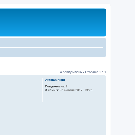
4 повідомлень • Сторінка
1
з
1
Arabian-night
Повідомлень:
2
З нами з:
26 жовтня 2017, 19:26