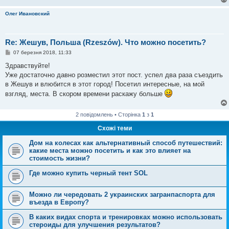
Олег Ивановский
Re: Жешув, Польша (Rzeszów). Что можно посетить?
П
07 березня 2018, 11:33
о
в
Здравствуйте!
і
Уже достаточно давно розместил этот пост. успел два раза съездить
д
о
в Жешув и влюбится в этот город! Посетил интересные, на мой
м
взгляд, места. В скором времени раскажу больше
л
е
н
н
2 повідомлень • Сторінка
1
з
1
я
Схожі теми
Дом на колесах как альтернативный способ путешествий:
какие места можно посетить и как это влияет на
стоимость жизни?
Где можно купить черный тент SOL
Можно ли чередовать 2 украинских загранпаспорта для
въезда в Европу?
В каких видах спорта и тренировках можно использовать
стероиды для улучшения результатов?