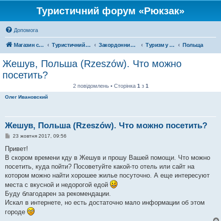
Туристичний форум «Рюкзак»
Допомога
Магазин спорядження
Туристичний форум «Рюкзак»
Закордонний туризм
Туризм у Європі
Польща
Жешув, Польша (Rzeszów). Что можно
посетить?
2 повідомлень • Сторінка
1
з
1
Олег Ивановский
Жешув, Польша (Rzeszów). Что можно посетить?
П
23 жовтня 2017, 09:56
о
в
Привет!
і
В скором времени кду в Жешув и прошу Вашей помощи. Что можно
д
о
посетить, куда пойти? Посоветуйте какой-то отель или сайт на
м
котором можно найти хорошее жилье посуточно. А еще интересуют
л
е
места с вкусной и недорогой едой
н
Буду благодарен за рекомендации.
н
я
Искал в интернете, но есть достаточно мало информации об этом
городе