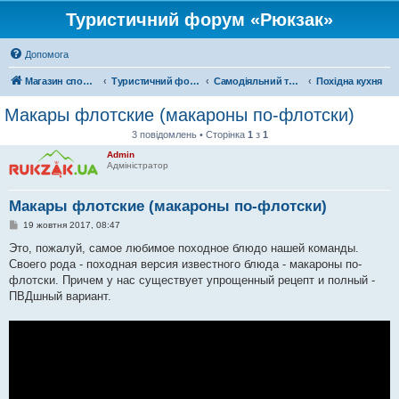
Туристичний форум «Рюкзак»
Допомога
Магазин спорядження
Туристичний форум «Рюкзак»
Самодіяльний туризм
Похідна кухня
Макары флотские (макароны по-флотски)
3 повідомлень • Сторінка
1
з
1
Admin
Адміністратор
Макары флотские (макароны по-флотски)
П
19 жовтня 2017, 08:47
о
в
Это, пожалуй, самое любимое походное блюдо нашей команды.
і
Своего рода - походная версия известного блюда - макароны по-
д
о
флотски. Причем у нас существует упрощенный рецепт и полный -
м
ПВДшный вариант.
л
е
н
н
я