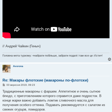
// Андрей Чайкин (Геныч)
Головна мета туризму: «набрати побільше, забрати подалі і там все це з'їсти»!
Avorona
Re: Макары флотские (макароны по-флотски)
П
03 вересня 2019, 09:23
о
в
Традиционные макароны с фаршем. Аппетитное и очень сытное
і
блюдо, с приготовлением которого справится даже подросток. В
д
о
конце жарки важно добавить ломтик сливочного масла для
м
получения особого оттенка. Подавать рекомендуется с салатом из
л
е
свежих огурцов, помидоров.
н