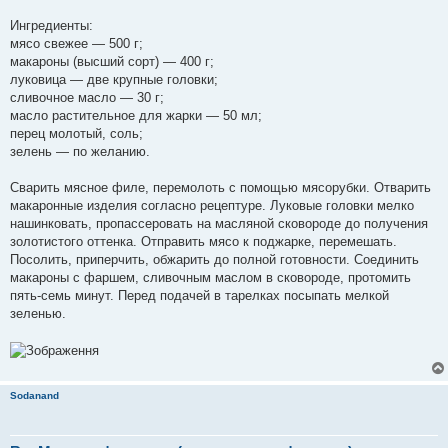
н
я
Ингредиенты:
мясо свежее — 500 г;
макароны (высший сорт) — 400 г;
луковица — две крупные головки;
сливочное масло — 30 г;
масло растительное для жарки — 50 мл;
перец молотый, соль;
зелень — по желанию.
Сварить мясное филе, перемолоть с помощью мясорубки. Отварить
макаронные изделия согласно рецептуре. Луковые головки мелко
нашинковать, пропассеровать на масляной сковороде до получения
золотистого оттенка. Отправить мясо к поджарке, перемешать.
Посолить, приперчить, обжарить до полной готовности. Соединить
макароны с фаршем, сливочным маслом в сковороде, протомить
пять-семь минут. Перед подачей в тарелках посыпать мелкой
зеленью.
Sodanand