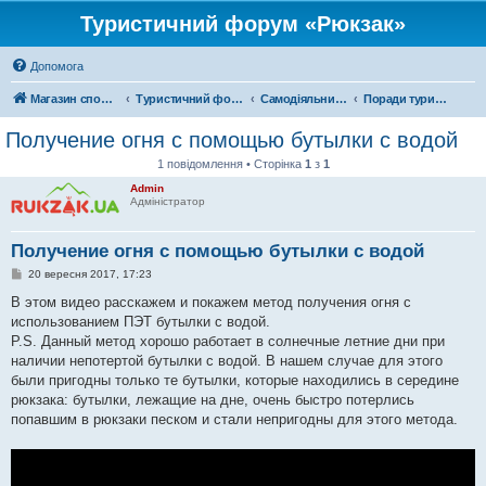
Туристичний форум «Рюкзак»
Допомога
Магазин спорядження
Туристичний форум «Рюкзак»
Самодіяльний туризм
Поради туристам
Получение огня с помощью бутылки с водой
1 повідомлення • Сторінка
1
з
1
Admin
Адміністратор
Получение огня с помощью бутылки с водой
П
20 вересня 2017, 17:23
о
в
В этом видео расскажем и покажем метод получения огня с
і
использованием ПЭТ бутылки с водой.
д
о
P.S. Данный метод хорошо работает в солнечные летние дни при
м
наличии непотертой бутылки с водой. В нашем случае для этого
л
е
были пригодны только те бутылки, которые находились в середине
н
рюкзака: бутылки, лежащие на дне, очень быстро потерлись
н
я
попавшим в рюкзаки песком и стали непригодны для этого метода.