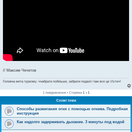
// Максим Чечетов
Головна мета туризму: «набрати побільше, забрати подалі і там все це з'їсти»!
1 повідомлення • Сторінка
1
з
1
Схожі теми
Способы разжигания огня с помощью огнива. Подробная
инструкция
Как надолго задерживать дыхание. 3 минуты под водой