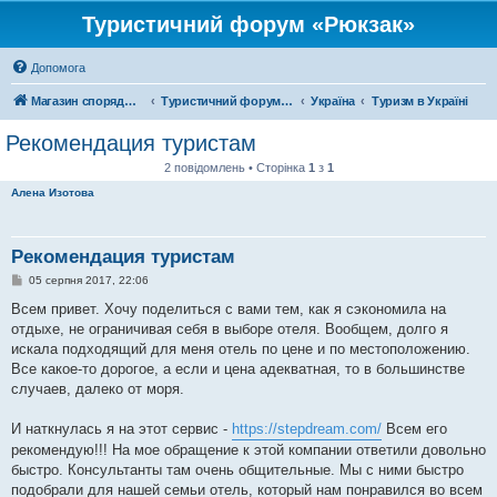
Туристичний форум «Рюкзак»
Допомога
Магазин спорядження
Туристичний форум «Рюкзак»
Україна
Туризм в Україні
Рекомендация туристам
2 повідомлень • Сторінка
1
з
1
Алена Изотова
Рекомендация туристам
П
05 серпня 2017, 22:06
о
в
Всем привет. Хочу поделиться с вами тем, как я сэкономила на
і
отдыхе, не ограничивая себя в выборе отеля. Вообщем, долго я
д
о
искала подходящий для меня отель по цене и по местоположению.
м
Все какое-то дорогое, а если и цена адекватная, то в большинстве
л
е
случаев, далеко от моря.
н
н
я
И наткнулась я на этот сервис -
https://stepdream.com/
Всем его
рекомендую!!! На мое обращение к этой компании ответили довольно
быстро. Консультанты там очень общительные. Мы с ними быстро
подобрали для нашей семьи отель, который нам понравился во всем