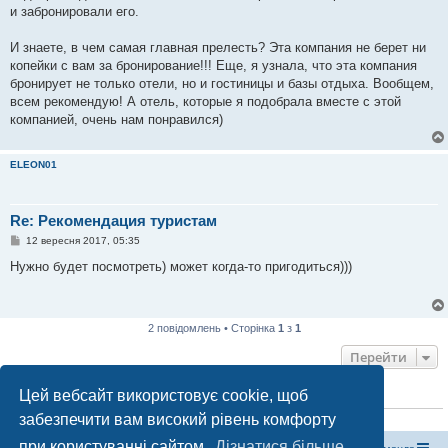
и забронировали его.
И знаете, в чем самая главная прелесть? Эта компания не берет ни
копейки с вам за бронирование!!! Еще, я узнала, что эта компания
бронирует не только отели, но и гостиницы и базы отдыха. Вообщем,
всем рекомендую! А отель, которые я подобрала вместе с этой
компанией, очень нам понравился)
ELEON01
Re: Рекомендация туристам
П
12 вересня 2017, 05:35
о
в
Нужно будет посмотреть) может когда-то пригодиться)))
і
д
о
м
л
2 повідомлень • Сторінка
1
з
1
е
н
Перейти
н
я
Цей вебсайт використовує cookie, щоб
ХТО ЗАРАЗ ОНЛАЙН
забезпечити вам високий рівень комфорту
Зараз переглядають цей форум:
ClaudeBot [бот ШІ]
і 0 гостей
при користуванні сайтом.
Дізнатися більше