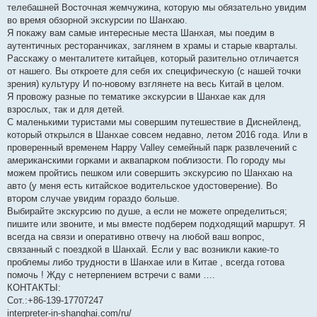
телебашней Восточная жемчужина, которую мы обязательно увидим
во время обзорной экскурсии по Шанхаю.
Я покажу вам самые интересные места Шанхая, мы поедим в
аутентичных ресторанчиках, заглянем в храмы и старые кварталы.
Расскажу о менталитете китайцев, который разительно отличается
от нашего. Вы откроете для себя их специфическую (с нашей точки
зрения) культуру И по-новому взглянете на весь Китай в целом.
Я провожу разные по тематике экскурсии в Шанхае как для
взрослых, так и для детей.
С маленькими туристами мы совершим путешествие в Диснейленд,
который открылся в Шанхае совсем недавно, летом 2016 года. Или в
проверенный временем Happy Valley семейный парк развлечений с
американскими горками и аквапарком поблизости. По городу мы
можем пройтись пешком или совершить экскурсию по Шанхаю на
авто (у меня есть китайское водительское удостоверение). Во
втором случае увидим гораздо больше.
Выбирайте экскурсию по душе, а если не можете определиться;
пишите или звоните, и мы вместе подберем подходящий маршрут. Я
всегда на связи и оперативно отвечу на любой ваш вопрос,
связанный с поездкой в Шанхай. Если у вас возникли какие-то
проблемы либо трудности в Шанхае или в Китае , всегда готова
помочь ! Жду с нетерпением встречи с вами ….
КОНТАКТЫ:
Сот.:+86-139-17707247
interpreter-in-shanghai.com/ru/