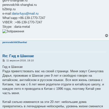
gid-v-shanghae.ru
perevodchik-shanghai.ru
b2btrip.ru
e-mail:
daria-fuyu@mail.ru
What’sapp:+86-139-1770-7247
VIBER: :+86-139-1770-7247
Skype: :daria-metal
perevodchikShanhai
Re: Гид в Шанхае
П
11 вересня 2018, 19:10
о
в
Гид в Шанхае
і
Рада приветствовать вас на своей странице. Меня зовут Синчугова
д
о
Дарья, проживаю в Шанхае уже 9 лет и свободно говорю на
м
китайском, английском и русском языках. Вся моя жизнь связана с
л
е
Китаем, так как с 6 лет меня родители отдали в китайскую школу, и
н
каждое лето я проводила в Китае с 1996 года, поэтому Китай уже
н
я
часть меня.
Китай сильно изменился за эти 20 лет: небольшие дома
превратились в легендарные небоскребы, уровень жизни сменился