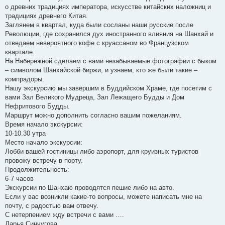
о древних традициях императора, искусстве китайских наложниц и
традициях древнего Китая.
Заглянем в квартал, куда были сосланы наши русские после
Революции, где сохранился дух иностранного влияния на Шанхай и
отведаем невероятного кофе с круассаном во Французском
квартале.
На Набережной сделаем с вами незабываемые фотографии с быком
– символом Шанхайской биржи, и узнаем, кто же были такие –
компрадоры.
Нашу экскурсию мы завершим в Буддийском Храме, где посетим с
вами Зал Великого Мудреца, Зал Лежащего Будды и Дом
Нефритового Будды.
Маршрут можно дополнить согласно вашим пожеланиям.
Время начало экскурсии:
10-10.30 утра
Место начало экскурсии:
Лобби вашей гостиницы либо аэропорт, для круизных туристов
провожу встречу в порту.
Продолжительность:
6-7 часов
Экскурсии по Шанхаю проводятся пешие либо на авто.
Если у вас возникли какие-то вопросы, можете написать мне на
почту, с радостью вам отвечу.
С нетерпением жду встречи с вами ….
Дарья Синчугова