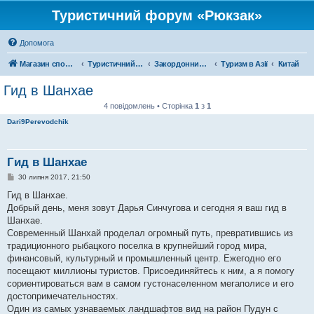
Туристичний форум «Рюкзак»
Допомога
Магазин спорядження
Туристичний форум «Рюкзак»
Закордонний туризм
Туризм в Азії
Китай
Гид в Шанхае
4 повідомлень • Сторінка
1
з
1
Dari9Perevodchik
Гид в Шанхае
П
30 липня 2017, 21:50
о
в
Гид в Шанхае.
і
Добрый день, меня зовут Дарья Синчугова и сегодня я ваш гид в
д
о
Шанхае.
м
Современный Шанхай проделал огромный путь, превратившись из
л
е
традиционного рыбацкого поселка в крупнейший город мира,
н
финансовый, культурный и промышленный центр. Ежегодно его
н
я
посещают миллионы туристов. Присоединяйтесь к ним, а я помогу
сориентироваться вам в самом густонаселенном мегаполисе и его
достопримечательностях.
Один из самых узнаваемых ландшафтов вид на район Пудун с