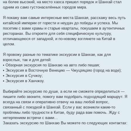
на более высокий, на место хаоса пришел порядок и Шанхай стал
одним из само густонаселённых городов мира.
Я покажу вам самые интересные места Шанхая, расскажу весь путь
китайской империи от горести и неудач до победы и успеха. Мы
посетим с вами храмы и старые кварталы, покушаем в аутентичных
ресторанах. Вы откроете для себя специфическую культуру,
отличающеюся от западной, и по-новому взглянете на Китай в
целом.
Я провожу разные по тематике экскурсии в Шанхае, как для
взрослых, так и для детей:
• Обзорная экскурсия по Шанхаю на авто либо пешая;
• Экскурсия в Восточную Венецию — Чжуцзяцзяо (город на воде);
• Экскурсия в Сучжоу;
• Экскурсия в Ханчжоу.
Выбирайте экскурсию по душе, а если не сможете определиться —
пишите либо звоните, помогу вам подобрать подходящий маршрут. Я
всегда на связи и оперативно отвечу на ваш любой вопрос,
связанный с поездкой в Шанхай. Если у вас возникли какие-то
проблемы либо трудности в Китае, буду рада вам помочь. Жду с
нетерпением встречи с вами…
Заказать экскурсию по Шанхаю Вы можете по следующих контактах: