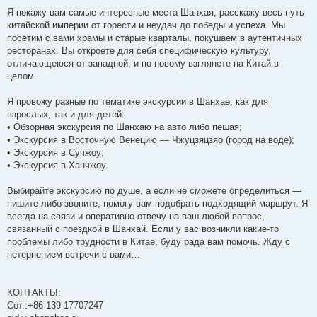
Я покажу вам самые интересные места Шанхая, расскажу весь путь
китайской империи от горести и неудач до победы и успеха. Мы
посетим с вами храмы и старые кварталы, покушаем в аутентичных
ресторанах. Вы откроете для себя специфическую культуру,
отличающеюся от западной, и по-новому взглянете на Китай в
целом.
Я провожу разные по тематике экскурсии в Шанхае, как для
взрослых, так и для детей:
• Обзорная экскурсия по Шанхаю на авто либо пешая;
• Экскурсия в Восточную Венецию — Чжуцзяцзяо (город на воде);
• Экскурсия в Сучжоу;
• Экскурсия в Ханчжоу.
Выбирайте экскурсию по душе, а если не сможете определиться —
пишите либо звоните, помогу вам подобрать подходящий маршрут. Я
всегда на связи и оперативно отвечу на ваш любой вопрос,
связанный с поездкой в Шанхай. Если у вас возникли какие-то
проблемы либо трудности в Китае, буду рада вам помочь. Жду с
нетерпением встречи с вами…
КОНТАКТЫ:
Сот.:+86-139-17707247