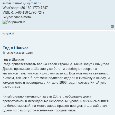
e-mail:
daria-fuyu@mail.ru
What’sapp:+86-139-1770-7247
VIBER: :+86-139-1770-7247
Skype: :daria-metal
darya322
Гид в Шанхае
П
05 липня 2018, 11:55
о
в
Гид в Шанхае
і
Рада приветствовать вас на своей странице. Меня зовут Синчугова
д
о
Дарья, проживаю в Шанхае уже 9 лет и свободно говорю на
м
китайском, английском и русском языках. Вся моя жизнь связана с
л
е
Китаем, так как с 6 лет меня родители отдали в китайскую школу, и
н
каждое лето я проводила в Китае с 1996 года, поэтому Китай уже
н
я
часть меня .
Китай сильно изменился за эти 20 лет: небольшие дома
превратились в легендарные небоскребы, уровень жизни сменился
на более высокий, на место хаоса пришел порядок и Шанхай стал
одним из само густонаселённых городов мира.