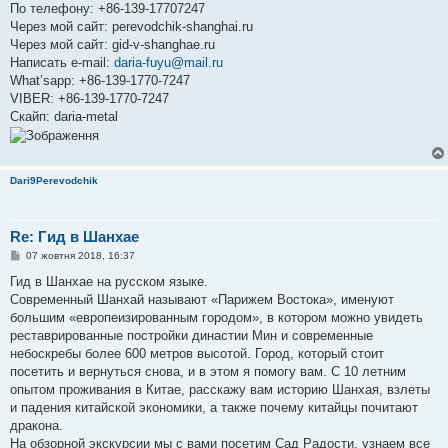
По телефону: +86-139-17707247
Через мой сайт: perevodchik-shanghai.ru
Через мой сайт: gid-v-shanghae.ru
Написать e-mail:
daria-fuyu@mail.ru
What’sapp: +86-139-1770-7247
VIBER: +86-139-1770-7247
Скайп: daria-metal
Dari9Perevodchik
Re: Гид в Шанхае
П
07 жовтня 2018, 16:37
о
в
Гид в Шанхае на русском языке.
і
Современный Шанхай называют «Парижем Востока», именуют
д
о
большим «европеизированным городом», в котором можно увидеть
м
реставрированные постройки династии Мин и современные
л
е
небоскребы более 600 метров высотой. Город, который стоит
н
посетить и вернуться снова, и в этом я помогу вам. С 10 летним
н
я
опытом проживания в Китае, расскажу вам историю Шанхая, взлеты
и падения китайской экономики, а также почему китайцы почитают
дракона.
На обзорной экскурсии мы с вами посетим Сад Радости, узнаем все