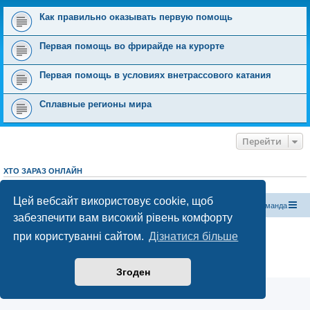
Как правильно оказывать первую помощь
Первая помощь во фрирайде на курорте
Первая помощь в условиях внетрассового катания
Сплавные регионы мира
Перейти
ХТО ЗАРАЗ ОНЛАЙН
Зараз переглядають цей форум:
ClaudeBot [бот ШІ]
і 0 гостей
Цей вебсайт використовує cookie, щоб
Магазин спорядження
Туристичний форум «Рюкзак»
Команда
забезпечити вам високий рівень комфорту
Працює на phpBB® Forum Software © phpBB Limited
при користуванні сайтом.
Дізнатися більше
Конфіденційність
|
Умови
Згоден