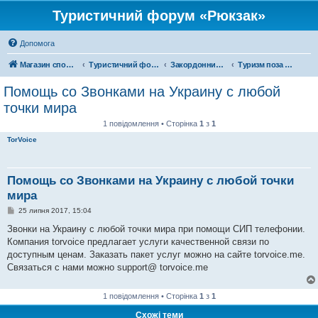
Туристичний форум «Рюкзак»
Допомога
Магазин спорядження
Туристичний форум «Рюкзак»
Закордонний туризм
Туризм поза територією України
Помощь со Звонками на Украину с любой
точки мира
1 повідомлення • Сторінка
1
з
1
TorVoice
Помощь со Звонками на Украину с любой точки
мира
П
25 липня 2017, 15:04
о
в
Звонки на Украину с любой точки мира при помощи СИП телефонии.
і
Компания torvoice предлагает услуги качественной связи по
д
о
доступным ценам. Заказать пакет услуг можно на сайте torvoice.me.
м
Связаться с нами можно support@ torvoice.me
л
е
н
н
1 повідомлення • Сторінка
1
з
1
я
Схожі теми