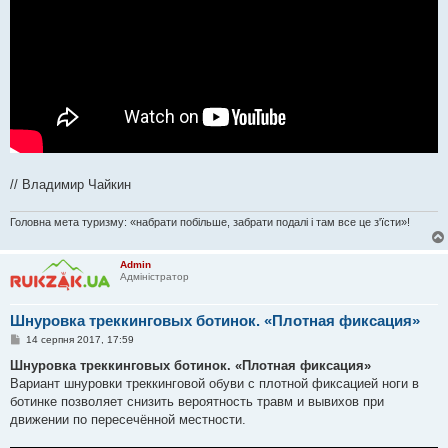
// Владимир Чайкин
Головна мета туризму: «набрати побільше, забрати подалі і там все це з'їсти»!
Admin
Адміністратор
Шнуровка треккинговых ботинок. «Плотная фиксация»
П
14 серпня 2017, 17:59
о
в
Шнуровка треккинговых ботинок. «Плотная фиксация»
і
Вариант шнуровки треккинговой обуви с плотной фиксацией ноги в
д
о
ботинке позволяет снизить вероятность травм и вывихов при
м
движении по пересечённой местности.
л
е
н