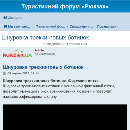
Туристичний форум «Рюкзак»
Допомога
Магазин спорядження
Туристичний форум «Рюкзак»
Самодіяльний туризм
Поради туристам
Шнуровка треккинговых ботинок
4 повідомлень • Сторінка
1
з
1
Admin
Адміністратор
Шнуровка треккинговых ботинок
П
08 червня 2017, 12:14
о
в
Шнуровка треккинговых ботинок. Фиксация пятки
і
Шнуровка треккинговых ботинок с усиленной фиксацией пятки,
д
о
позволит уменьшить риск возникновения мозолей и позволит
м
надёжно зафиксировать стопу.
л
е
н
н
я