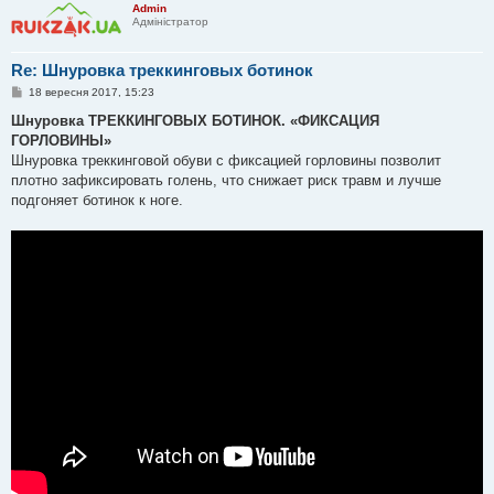
Admin
Адміністратор
Re: Шнуровка треккинговых ботинок
П
18 вересня 2017, 15:23
о
в
Шнуровка ТРЕККИНГОВЫХ БОТИНОК. «ФИКСАЦИЯ
і
ГОРЛОВИНЫ»
д
о
Шнуровка треккинговой обуви с фиксацией горловины позволит
м
плотно зафиксировать голень, что снижает риск травм и лучше
л
е
подгоняет ботинок к ноге.
н
н
я