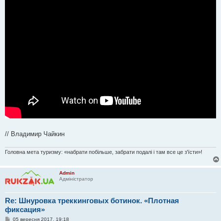
н
я
// Владимир Чайкин
Головна мета туризму: «набрати побільше, забрати подалі і там все це з'їсти»!
Admin
Адміністратор
Re: Шнуровка треккинговых ботинок. «Плотная
фиксация»
П
05 вересня 2017, 19:18