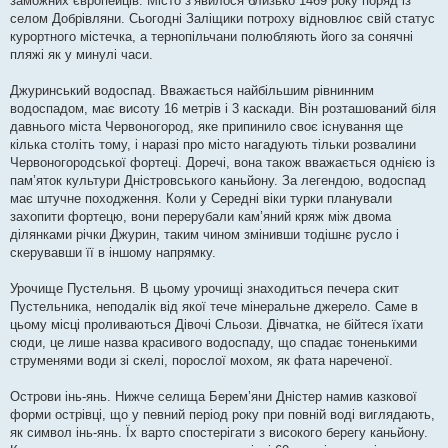
заможних європейців. Місто з’явилося близько 1469 року поряд із
селом Добрівляни. Сьогодні Заліщики потроху відновлює свій статус
курортного містечка, а тернопільчани полюбляють його за сонячні
пляжі як у минулі часи.
Джуринський водоспад. Вважається найбільшим рівнинним
водоспадом, має висоту 16 метрів і 3 каскади. Він розташований біля
давнього міста Червоногород, яке припинило своє існування ще
кілька століть тому, і наразі про місто нагадують тільки розвалини
Червоногородської фортеці. Доречі, вона також вважається однією із
пам’яток культури Дністровського каньйону. За легендою, водоспад
має штучне походження. Коли у Середні віки турки планували
захопити фортецю, вони перерубали кам’яний кряж між двома
ділянками річки Джурин, таким чином змінивши тодішнє русло і
скерувавши її в іншому напрямку.
Урочище Пустельня. В цьому урочищі знаходиться печера скит
Пустельника, неподалік від якої тече мінеральне джерело. Саме в
цьому місці проливаються Дівочі Сльози. Дівчатка, не бійтеся їхати
сюди, це лише назва красивого водоспаду, що спадає тоненькими
струменями води зі скелі, порослої мохом, як фата нареченої.
Острови інь-янь. Нижче селища Берем’яни Дністер намив казкової
форми острівці, що у певний період року при повній воді виглядають,
як символ інь-янь. Їх варто спостерігати з високого берегу каньйону.