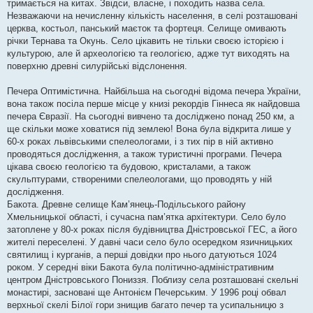
тримається на китах. Звідси, власне, і походить назва села.
Незважаючи на нечисленну кількість населення, в селі розташовані
церква, костьол, панський маєток та фортеця. Селище омивають
річки Тернава та Окунь. Село цікавить не тільки своєю історією і
культурою, але й археологією та геологією, адже тут виходять на
поверхню древні силурійські відслонення.
Печера Оптимістична. Найбільша на сьогодні відома печера України,
вона також посіла перше місце у книзі рекордів Гіннеса як найдовша
печера Євразії. На сьогодні вивчено та досліджено понад 250 км, а
ще скільки може ховатися під землею! Вона була відкрита лише у
60-х роках львівськими спелеологами, і з тих пір в ній активно
проводяться дослідження, а також туристичні програми. Печера
цікава своєю геологією та будовою, кристалами, а також
скульптурами, створеними спелеологами, що проводять у ній
дослідження.
Бакота. Древне селище Кам’янець-Подільського району
Хмельницької області, і сучасна пам’ятка архітектури. Село було
затоплене у 80-х роках після будівництва Дністровської ГЕС, а його
жителі переселені. У давні часи село було осередком язичницьких
святилищ і курганів, а перші довідки про нього датуються 1024
роком. У середні віки Бакота була політично-адміністративним
центром Дністровського Пониззя. Поблизу села розташовані скельні
монастирі, засновані ще Антонієм Печерським. У 1996 році обвал
верхньої скелі Білої гори знищив багато печер та усипальницю з