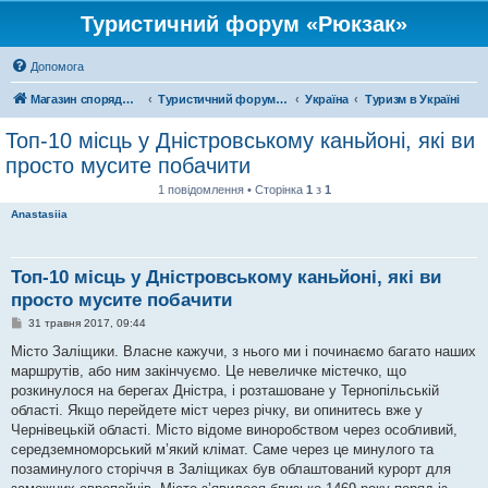
Туристичний форум «Рюкзак»
Допомога
Магазин спорядження
Туристичний форум «Рюкзак»
Україна
Туризм в Україні
Топ-10 місць у Дністровському каньйоні, які ви
просто мусите побачити
1 повідомлення • Сторінка
1
з
1
Anastasiia
Топ-10 місць у Дністровському каньйоні, які ви
просто мусите побачити
П
31 травня 2017, 09:44
о
в
Місто Заліщики. Власне кажучи, з нього ми і починаємо багато наших
і
маршрутів, або ним закінчуємо. Це невеличке містечко, що
д
о
розкинулося на берегах Дністра, і розташоване у Тернопільській
м
області. Якщо перейдете міст через річку, ви опинитесь вже у
л
е
Чернівецькій області. Місто відоме виноробством через особливий,
н
середземноморський м’який клімат. Саме через це минулого та
н
я
позаминулого сторіччя в Заліщиках був облаштований курорт для