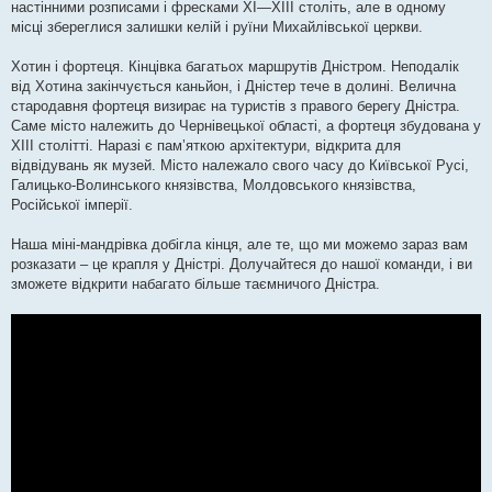
настінними розписами і фресками XI—XIII століть, але в одному
місці збереглися залишки келій і руїни Михайлівської церкви.
Хотин і фортеця. Кінцівка багатьох маршрутів Дністром. Неподалік
від Хотина закінчується каньйон, і Дністер тече в долині. Велична
стародавня фортеця визирає на туристів з правого берегу Дністра.
Саме місто належить до Чернівецької області, а фортеця збудована у
XIII столітті. Наразі є пам’яткою архітектури, відкрита для
відвідувань як музей. Місто належало свого часу до Київської Русі,
Галицько-Волинського князівства, Молдовського князівства,
Російської імперії.
Наша міні-мандрівка добігла кінця, але те, що ми можемо зараз вам
розказати – це крапля у Дністрі. Долучайтеся до нашої команди, і ви
зможете відкрити набагато більше таємничого Дністра.