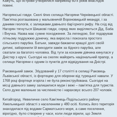
Кажуть, що острови утворилися наприкінці 60-х років внаслідок
повені.
Нагорянські говди. Скелі близ селища Нагоряни Чернівецької області.
Пам’ятка розташована у мальовничій Вороновицькій меандрі, і за
даними геологів, є залишками давнього бар’єрного рифу. На схід від
Нагорян тягнуться Шишкові говди, серед яких виділяються Дід, Баба
і Внучка. Назва має сумне походження. За легендою, Бог подарував
літньому подружжю донечку, яка виросла і покохала простого
сільського парубка. Батьки, завжди бажаючи кращої долі своїй
дитині, заборонили їй виходити заміж за бідного парубка, але
сватали за багатого чоловіка. Від туги за коханим дівчина кинулася у
Дністер з кручі. Сьогодні на скелях майорить національний прапор, а
селище Нагоряни є одним із пунктів для відвідування на Дністрі.
Раковецький замок. Збудований у 17 столітті в селищі Раковець
Львівської області, із фортецею для оборони від турецької навали. У
1768 році фортеця згоріла і не була реконструйована. Сьогодні на
місці давнього замку залишилися мури і вежі – пам’ятка для туристів.
Село дуже маленьке за численністю і нараховує всього 207 чоловік.
Китайгород. Невеличке село Кам’янець-Подільського району
Хмельницької області з населенням у 480 осіб. Колись його територія
знаходилася під водами Сарматського моря, а саме поселення,
вірогідно, було створене у часи, коли люди вірили, що Земля