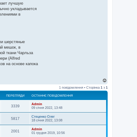
ивает лучшую
бычно укладывается
елениями в
или шерстяные
й мешок, в
ной ткани Чарльза
ри (Alfred
ов на основе капока
Д
о
1 повідомлення • Сторінка
1
з
1
г
о
ПЕРЕГЛЯДИ
ОСТАННЄ ПОВІДОМЛЕННЯ
р
и
Admin
3339
09 січня 2022, 13:48
Стеценко Олег
5817
18 січня 2022, 13:08
Admin
2001
01 грудня 2019, 10:56