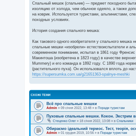
Спальный мешок (спальник) — предмет походного быта
изоляцию от холода, чем обычное одеяло, а также до
на коврик. Используется туристами, альпинистами, с
походных условиях.
История создания спального мешка:
Как такового одного изобретателя у спального мешка 
спальные мешки «изобрели» естествоиспытатели и аль
современном понимании, испытал в 1861 году Френсис 
Макинтоша (изобретена в 1823 году) в качестве верхн
Mummery) и его команда в 1892 году. С 1890 года норв
(растительного пуха). Он использовался вплоть до на
https://supersumka.com.ua/g21651363-spalnye-meshki
СХОЖІ ТЕМИ
Всё про спальные мешки
Admin
»
09 січня 2022, 13:48
» в
Поради туристам
Пуховые спальные мешки. Кокон. Экстрим в
Стеценко Олег
»
18 січня 2022, 13:08
» в
Спальники
Обираємо ідеальний термос. Тест, теорія, ос
Admin
»
01 грудня 2019, 10:56
» в
Поради туристам