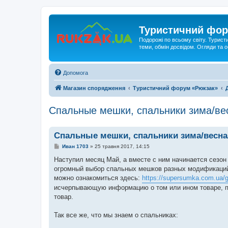
Туристичний фор
Подорожі по всьому світу. Турист
теми, обмін досвідом. Огляди та
Допомога
Магазин спорядження
Туристичний форум «Рюкзак»
Спальные мешки, спальники зима/ве
Спальные мешки, спальники зима/весна
П
Иван 1703
»
25 травня 2017, 14:15
о
в
Наступил месяц Май, а вместе с ним начинается сезон
і
огромный выбор спальных мешков разных модификаций: 
д
о
можно ознакомиться здесь:
https://supersumka.com.ua/
м
исчерпывающую информацию о том или ином товаре, пр
л
е
товар.
н
н
я
Так все же, что мы знаем о спальниках: