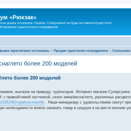
ум «Рюкзак»
ична дошка оголошень України. Спілкування на будь-які навколотуристичні
 обговорення туристичного спорядження
Дошки туристичних оголошень
Продам туристичне спорядження
Спальники
сна/лето более 200 моделей
/лето более 200 моделей
 маевок, вылазок на природу, турпоходов. Интернет магазин Суперсумка
с правой/левой застежкой, сезон зима/весна/лето, различных расцвет
g21651363-spalnye-meshki
. Наши менеджеру с удовольствием смогут пр
и необходимости можно заказать товар в шоурум и на месте воочию ув