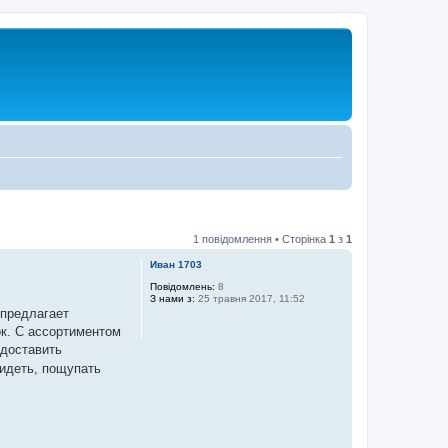
1 повідомлення • Сторінка
1
з
1
Иван 1703
Повідомлень:
8
З нами з:
25 травня 2017, 11:52
 предлагает
ок. С ассортиментом
едоставить
идеть, пощупать