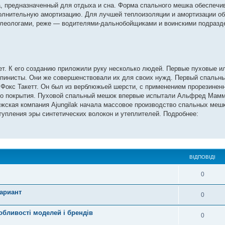
, предназначенный для отдыха и сна. Форма спального мешка обеспеч
полнительную амортизацию. Для лучшей теплоизоляции и амортизации о
пелеологами, реже — водителями-дальнобойщиками и воинскими подразд
нет. К его созданию приложили руку несколько людей. Первые пуховые 
пинисты. Они же совершенствовали их для своих нужд. Первый спальны
Фокс Такетт. Он был из верблюжьей шерсти, с применением прорезинен
его покрытия. Пуховой спальный мешок впервые испытали Альфред Мамме
ежская компания Ajungilak начала массовое производство спальных мешк
ступления эры синтетических волокон и утеплителей. Подробнее:
ВІДПОВІДІ
0
ариант
0
обливості моделей і брендів
0