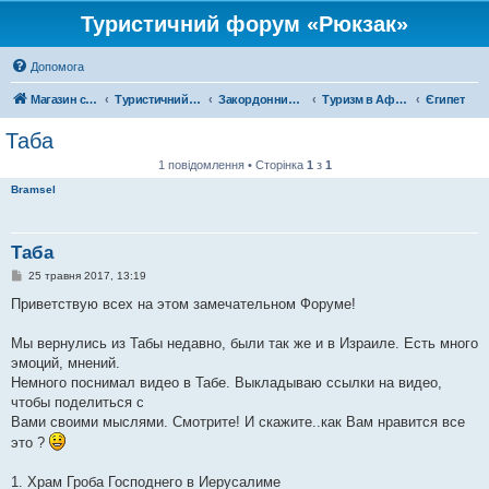
Туристичний форум «Рюкзак»
Допомога
Магазин спорядження
Туристичний форум «Рюкзак»
Закордонний туризм
Туризм в Африці
Єгипет
Таба
1 повідомлення • Сторінка
1
з
1
Bramsel
Таба
П
25 травня 2017, 13:19
о
в
Приветствую всех на этом замечательном Форуме!
і
д
о
Мы вернулись из Табы недавно, были так же и в Израиле. Есть много
м
эмоций, мнений.
л
е
Немного поснимал видео в Табе. Выкладываю ссылки на видео,
н
чтобы поделиться с
н
я
Вами своими мыслями. Смотрите! И скажите..как Вам нравится все
это ?
1. Храм Гроба Господнего в Иерусалиме