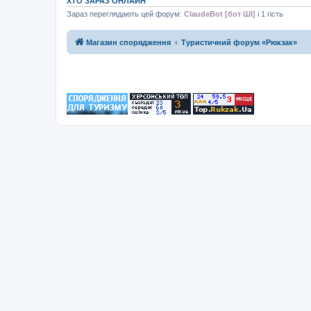
ХТО ЗАРАЗ ОНЛАЙН
Зараз переглядають цей форум:
ClaudeBot [бот ШІ]
і 1 гість
Магазин спорядження
Туристичний форум «Рюкзак»