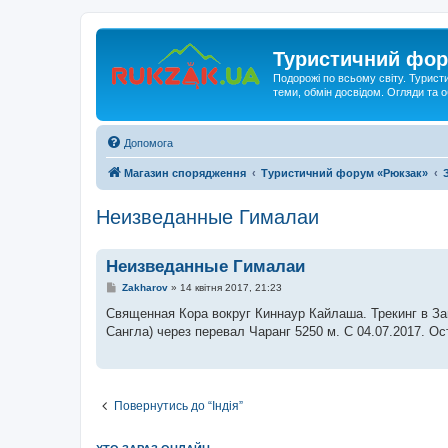
Туристичний фор
Подорожі по всьому світу. Турист
теми, обмін досвідом. Огляди та
Допомога
Магазин спорядження
Туристичний форум «Рюкзак»
Неизведанные Гималаи
Неизведанные Гималаи
П
Zakharov
»
14 квітня 2017, 21:23
о
в
Священная Кора вокруг Киннаур Кайлаша. Трекинг в Зап
і
Сангла) через перевал Чаранг 5250 м. С 04.07.2017. О
д
о
м
л
е
н
Повернутись до “Індія”
н
я