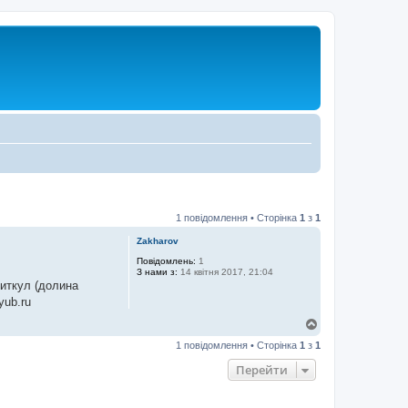
1 повідомлення • Сторінка
1
з
1
Zakharov
Повідомлень:
1
З нами з:
14 квітня 2017, 21:04
Читкул (долина
yub.ru
Д
о
1 повідомлення • Сторінка
1
з
1
г
о
Перейти
р
и