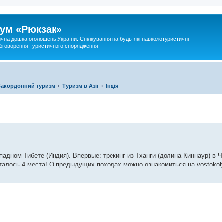
ум «Рюкзак»
ична дошка оголошень України. Спілкування на будь-які навколотуристичні
 обговорення туристичного спорядження
Закордонний туризм
Туризм в Азії
Індія
адном Тибете (Индия). Впервые: трекинг из Тханги (долина Киннаур) в 
сталось 4 места! О предыдущих походах можно ознакомиться на vostokol