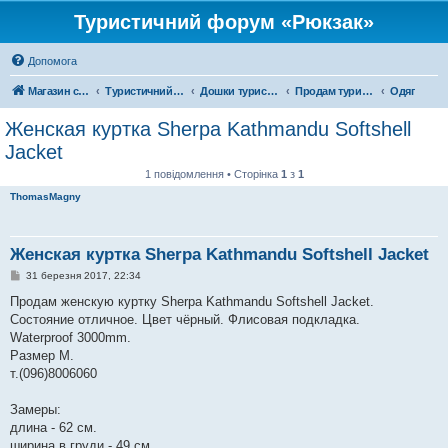
Туристичний форум «Рюкзак»
Допомога
Магазин спорядження
Туристичний форум «Рюкзак»
Дошки туристичних оголошень
Продам туристичне спорядження
Одяг
Женская куртка Sherpa Kathmandu Softshell
Jacket
1 повідомлення • Сторінка
1
з
1
ThomasMagny
Женская куртка Sherpa Kathmandu Softshell Jacket
П
31 березня 2017, 22:34
о
в
Продам женскую куртку Sherpa Kathmandu Softshell Jacket.
і
Состояние отличное. Цвет чёрный. Флисовая подкладка.
д
о
Waterproof 3000mm.
м
Размер M.
л
е
т.(096)8006060
н
н
я
Замеры:
длина - 62 см.
ширина в груди - 49 см.