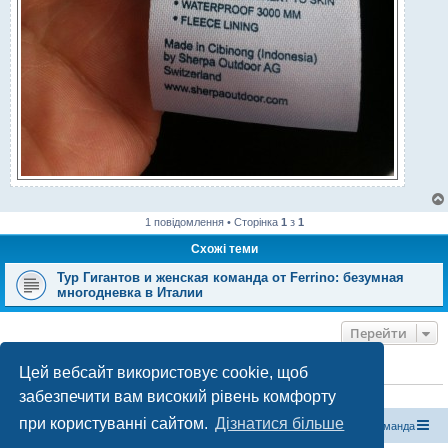
1 повідомлення • Сторінка
1
з
1
Схожі теми
Тур Гигантов и женская команда от Ferrino: безумная
многодневка в Италии
Перейти
Цей вебсайт використовує cookie, щоб
ХТО ЗАРАЗ ОНЛАЙН
забезпечити вам високий рівень комфорту
Зараз переглядають цей форум:
ClaudeBot [бот ШІ]
і 1 гість
при користуванні сайтом.
Дізнатися більше
Магазин спорядження
Туристичний форум «Рюкзак»
Команда