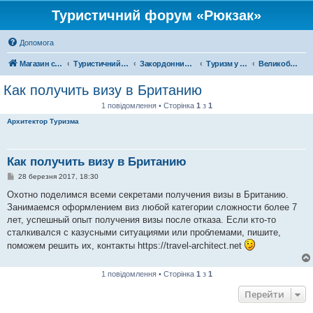
Туристичний форум «Рюкзак»
Допомога
Магазин спорядження
Туристичний форум «Рюкзак»
Закордонний туризм
Туризм у Європі
Великобританія
Как получить визу в Британию
1 повідомлення • Сторінка
1
з
1
Архитектор Туризма
Как получить визу в Британию
П
28 березня 2017, 18:30
о
в
Охотно поделимся всеми секретами получения визы в Британию.
і
Занимаемся оформлением виз любой категории сложности более 7
д
о
лет, успешный опыт получения визы после отказа. Если кто-то
м
сталкивался с казусными ситуациями или проблемами, пишите,
л
е
поможем решить их, контакты https://travel-architect.net
н
н
я
1 повідомлення • Сторінка
1
з
1
Перейти