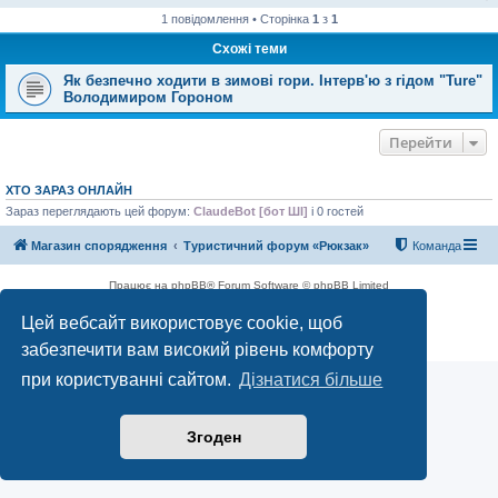
1 повідомлення • Сторінка
1
з
1
Схожі теми
Як безпечно ходити в зимові гори. Інтерв'ю з гідом "Ture"
Володимиром Гороном
Перейти
ХТО ЗАРАЗ ОНЛАЙН
Зараз переглядають цей форум:
ClaudeBot [бот ШІ]
і 0 гостей
Магазин спорядження
Туристичний форум «Рюкзак»
Команда
Працює на phpBB® Forum Software © phpBB Limited
Конфіденційність
|
Умови
Цей вебсайт використовує cookie, щоб
забезпечити вам високий рівень комфорту
при користуванні сайтом.
Дізнатися більше
Згоден