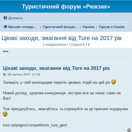
Туристичний форум «Рюкзак»
Допомога
Магазин спорядження
Туристичний форум «Рюкзак»
Україна
Туризм в Україні
Цікаві заходи, змагання від Ture на 2017 рік
1 повідомлення • Сторінка
1
з
1
ture
Цікаві заходи, змагання від Ture на 2017 рік
П
06 лютого 2017, 17:15
о
в
Запишіть у свій календарик перелік цікавих подій на цей рік
і
д
о
Новий досвід, здорова конкуренція, екстрім все це чекає саме на
м
Вас!
л
е
н
Тож приєднуйтесь, змагайтесь та отримуйте за це приємні подарунки
н
я
ture.ua/pages/competitions_ture_gen/