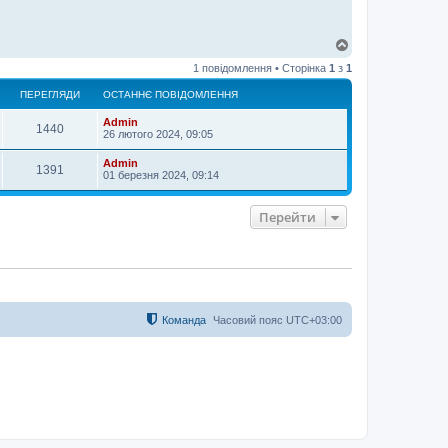
Д
о
1 повідомлення • Сторінка
1
з
1
г
о
ПЕРЕГЛЯДИ
ОСТАННЄ ПОВІДОМЛЕННЯ
р
и
Admin
1440
26 лютого 2024, 09:05
Admin
1391
01 березня 2024, 09:14
Перейти
Команда
Часовий пояс
UTC+03:00