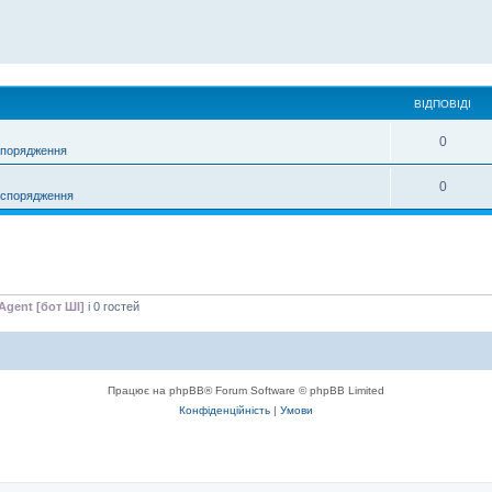
ВІДПОВІДІ
0
спорядження
0
 спорядження
Agent [бот ШІ]
і 0 гостей
Працює на phpBB® Forum Software © phpBB Limited
Конфіденційність
|
Умови