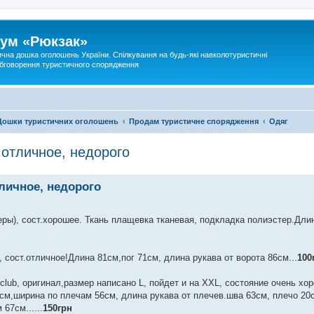
ум «Рюкзак»
ична дошка оголошень України. Спілкування на будь-які навколотуристичні
 обговорення туристичного спорядження
Дошки туристичних оголошень
Продам туристичне спорядження
Одяг
.отличное, недорого
тличное, недорого
меры), сост.хорошее. Ткань плащевка тканевая, подкладка полиэстер.Длин
 сост.отличное!Длина 81см,пог 71см, длина рукава от ворота 86см...
100
l club, оригинал,размер написано L, пойдет и на XXL, состояние очень хо
см,ширина по плечам 56см, длина рукава от плечев.шва 63см, плечо 20с
67см......
150грн