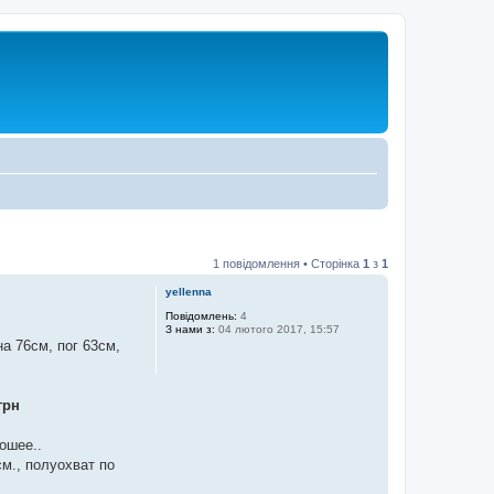
1 повідомлення • Сторінка
1
з
1
yellenna
Повідомлень:
4
З нами з:
04 лютого 2017, 15:57
а 76см, пог 63см,
грн
рошее..
м., полуохват по