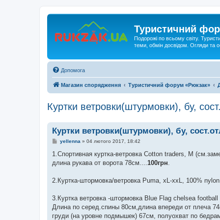
Туристичний фор
Подорожі по всьому світу. Турист
теми, обмін досвідом. Огляди та
Допомога
Магазин спорядження
Туристичний форум «Рюкзак»
Куртки ветровки(штурмовки), бу, сост
Куртки ветровки(штурмовки), бу, сост.о
П
yellenna
»
04 лютого 2017, 18:42
о
в
1.Спортивная куртка-ветровка Cotton traders, M (см.за
і
длина рукава от ворота 78см....
100грн
.
д
о
м
2.Куртка-штормовка/ветровка Puma, xL-xxL, 100% nylon,
л
е
н
3.Куртка ветровка -штормовка Blue Flag chelsea footbal
н
я
Длина по серед.спины 80см,длина впереди от плеча 74
груди (на уровне подмышек) 67см, полуохват по бедрам 