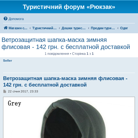
Туристичний форум «Рюкзак»
Допомога
Магазин спорядження
Туристичний форум «Рюкзак»
Дошки туристичних оголошень
Продам туристичне спорядження
Одяг
Ветрозащитная шапка-маска зимняя
флисовая - 142 грн. с бесплатной доставкой
1 повідомлення • Сторінка
1
з
1
Seller
Ветрозащитная шапка-маска зимняя флисовая -
142 грн. с бесплатной доставкой
П
22 січня 2017, 23:33
о
в
і
д
о
м
л
е
н
н
я