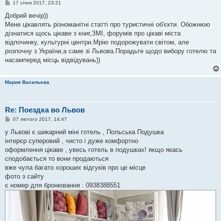
П
17 січня 2017, 23:21
о
в
Добрий вечір))
і
Мене цікавлять різноманітні статті про туристичні об'єкти. Обожнюю
д
о
дізнатися щось цікаве з книг,ЗМІ, форумів про цікаві міста
м
відпочинку, культурні центри.Мрію подорожувати світом, але
л
е
розпочну з України,а саме зі Львова.Порадьте щодо вибору готелю та
н
насамперед місць відвідувань))
н
я
Мария Васильева
Re: Поездка во Львов
П
07 лютого 2017, 14:47
о
в
у Львові є шикарний міні готель , Польська Подушка
і
інтерєр суперовий , чисто і дуже комфортно
д
о
оформлення цікаве , увесь готель в подушках! якщо якась
м
сподобається то вони продаються
л
е
вже чула багато хороших відгуків про це місце
н
фото з сайту
н
я
є номер для бронювання : 0938388551