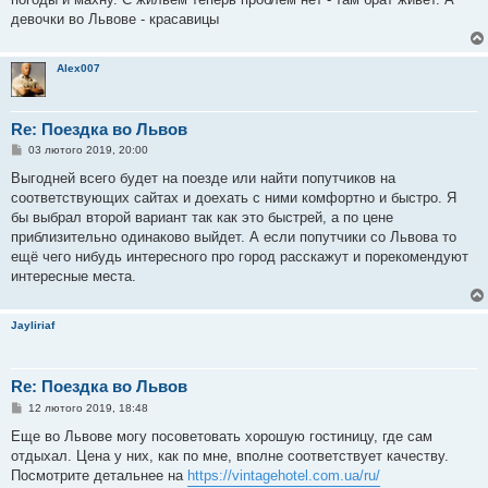
д
о
девочки во Львове - красавицы
м
л
е
н
Alex007
н
я
Re: Поездка во Львов
П
03 лютого 2019, 20:00
о
в
Выгодней всего будет на поезде или найти попутчиков на
і
соответствующих сайтах и доехать с ними комфортно и быстро. Я
д
о
бы выбрал второй вариант так как это быстрей, а по цене
м
приблизительно одинаково выйдет. А если попутчики со Львова то
л
е
ещё чего нибудь интересного про город расскажут и порекомендуют
н
интересные места.
н
я
Jayliriaf
Re: Поездка во Львов
П
12 лютого 2019, 18:48
о
в
Еще во Львове могу посоветовать хорошую гостиницу, где сам
і
отдыхал. Цена у них, как по мне, вполне соответствует качеству.
д
о
Посмотрите детальнее на
https://vintagehotel.com.ua/ru/
м