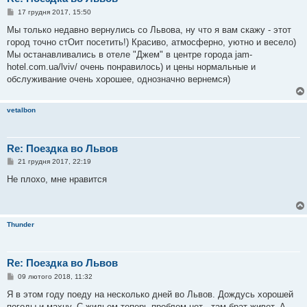
П
17 грудня 2017, 15:50
о
в
Мы только недавно вернулись со Львова, ну что я вам скажу - этот
і
город точно стОит посетить!) Красиво, атмосферно, уютно и весело)
д
о
Мы останавливались в отеле "Джем" в центре города jam-
м
hotel.com.ua/lviv/ очень понравилось) и цены нормальные и
л
е
обслуживание очень хорошее, однозначно вернемся)
н
н
я
vetalbon
Re: Поездка во Львов
П
21 грудня 2017, 22:19
о
в
Не плохо, мне нравится
і
д
о
м
л
Thunder
е
н
н
я
Re: Поездка во Львов
П
09 лютого 2018, 11:32
о
в
Я в этом году поеду на несколько дней во Львов. Дождусь хорошей
і
погоды и махну. С жильем теперь проблем нет - там брат живет. А