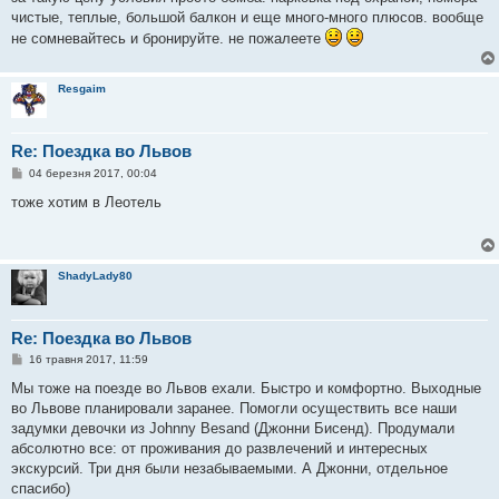
м
чистые, теплые, большой балкон и еще много-много плюсов. вообще
л
е
не сомневайтесь и бронируйте. не пожалеете
н
н
я
Resgaim
Re: Поездка во Львов
П
04 березня 2017, 00:04
о
в
тоже хотим в Леотель
і
д
о
м
л
ShadyLady80
е
н
н
я
Re: Поездка во Львов
П
16 травня 2017, 11:59
о
в
Мы тоже на поезде во Львов ехали. Быстро и комфортно. Выходные
і
во Львове планировали заранее. Помогли осуществить все наши
д
о
задумки девочки из Johnny Besand (Джонни Бисенд). Продумали
м
абсолютно все: от проживания до развлечений и интересных
л
е
экскурсий. Три дня были незабываемыми. А Джонни, отдельное
н
спасибо)
н