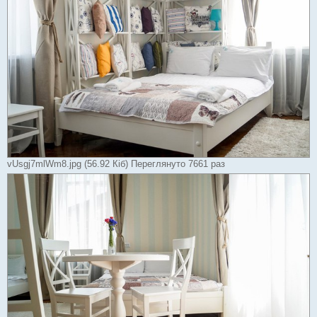
vUsgj7mlWm8.jpg (56.92 Кіб) Переглянуто 7661 раз