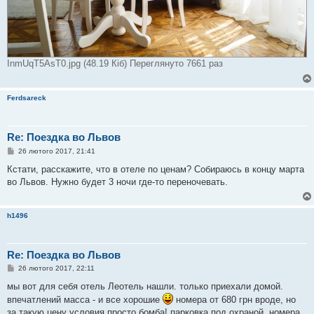
InmUqT5AsT0.jpg (48.19 Кіб) Переглянуто 7661 раз
Ferdsareck
Re: Поездка во Львов
П
26 лютого 2017, 21:41
о
в
Кстати, расскажите, что в отеле по ценам? Собираюсь в концу марта
і
во Львов. Нужно будет 3 ночи где-то переночевать.
д
о
м
л
h1496
е
н
н
я
Re: Поездка во Львов
П
26 лютого 2017, 22:11
о
в
мы вот для себя отель Леотель нашли. только приехали домой.
і
впечатлений масса - и все хорошие
номера от 680 грн вроде, но
д
о
за такую цену условия просто бомба! парковка под охраной, номера