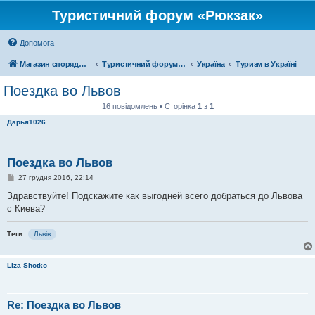
Туристичний форум «Рюкзак»
Допомога
Магазин спорядження
Туристичний форум «Рюкзак»
Україна
Туризм в Україні
Поездка во Львов
16 повідомлень • Сторінка
1
з
1
Дарья1026
Поездка во Львов
П
27 грудня 2016, 22:14
о
в
Здравствуйте! Подскажите как выгодней всего добраться до Львова
і
с Киева?
д
о
м
Теги:
Львів
л
е
н
н
Liza Shotko
я
Re: Поездка во Львов