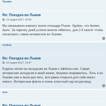
Thunder
Re: Поездка во Львов
П
14 грудня 2017, 15:55
о
в
Мы заказывали комнату возле площади Рынок. Удобно, что близко
і
было. За парочку дней успели многое оббегать, дня 2-4 хватит чтобы
д
о
посмотреть самое интересное во Львове.
м
л
е
semkoy
н
н
я
Re: Поездка во Львов
П
16 грудня 2017, 23:47
о
в
Ездили летом на экскурсию во Львов с takktour.com. Самая
і
интересная экскурсия в моей жизни, безумно понравилось. Хоть я во
д
о
Львове уже и была раз пять, всё равно открыла для себя много
м
нового. Интересные факты и очень классный гид-эксурсовод.
л
е
н
н
Vest
я
Re: Поездка во Львов