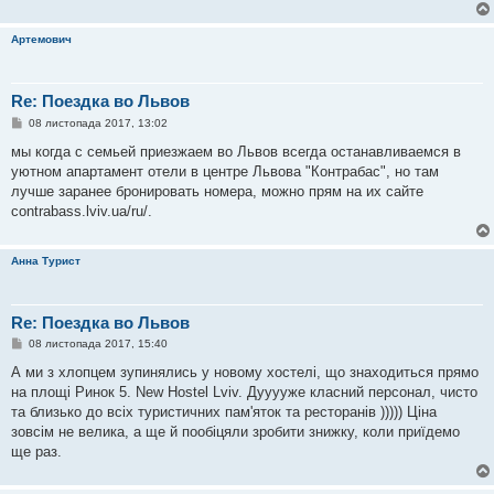
я
Артемович
Re: Поездка во Львов
П
08 листопада 2017, 13:02
о
в
мы когда с семьей приезжаем во Львов всегда останавливаемся в
і
уютном апартамент отели в центре Львова "Контрабас", но там
д
о
лучше заранее бронировать номера, можно прям на их сайте
м
contrabass.lviv.ua/ru/.
л
е
н
н
Анна Турист
я
Re: Поездка во Львов
П
08 листопада 2017, 15:40
о
в
А ми з хлопцем зупинялись у новому хостелі, що знаходиться прямо
і
на площі Ринок 5. New Hostel Lviv. Дууууже класний персонал, чисто
д
о
та близько до всіх туристичних пам'яток та ресторанів ))))) Ціна
м
зовсім не велика, а ще й пообіцяли зробити знижку, коли приїдемо
л
е
ще раз.
н
н
я