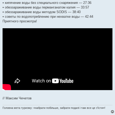
• кипячение воды без специального снаряжения — 27:36
• обеззараживание воды перманганатом калия — 33:57
• обеззараживание воды методом SODIS — 38:40
• советы по водопотреблению при нехватке воды — 42:44
Приятного просмотра!
// Максим Чечетов
Головна мета туризму: «набрати побільше, забрати подалі і там все це з'їсти»!