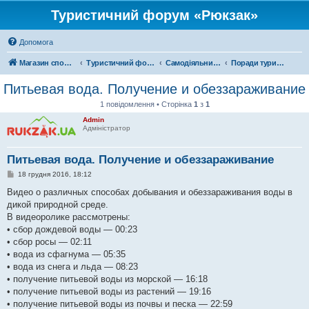
Туристичний форум «Рюкзак»
Допомога
Магазин спорядження
Туристичний форум «Рюкзак»
Самодіяльний туризм
Поради туристам
Питьевая вода. Получение и обеззараживание
1 повідомлення • Сторінка
1
з
1
Admin
Адміністратор
Питьевая вода. Получение и обеззараживание
П
18 грудня 2016, 18:12
о
в
Видео о различных способах добывания и обеззараживания воды в
і
дикой природной среде.
д
о
В видеоролике рассмотрены:
м
• сбор дождевой воды — 00:23
л
е
• сбор росы — 02:11
н
• вода из сфагнума — 05:35
н
я
• вода из снега и льда — 08:23
• получение питьевой воды из морской — 16:18
• получение питьевой воды из растений — 19:16
• получение питьевой воды из почвы и песка — 22:59