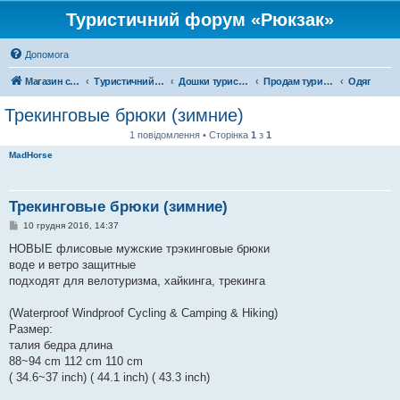
Туристичний форум «Рюкзак»
Допомога
Магазин спорядження
Туристичний форум «Рюкзак»
Дошки туристичних оголошень
Продам туристичне спорядження
Одяг
Трекинговые брюки (зимние)
1 повідомлення • Сторінка
1
з
1
MadHorse
Трекинговые брюки (зимние)
П
10 грудня 2016, 14:37
о
в
НОВЫЕ флисовые мужские трэкинговые брюки
і
воде и ветро защитные
д
о
подходят для велотуризма, хайкинга, трекинга
м
л
е
(Waterproof Windproof Cycling & Camping & Hiking)
н
Размер:
н
я
талия бедра длина
88~94 cm 112 cm 110 cm
( 34.6~37 inch) ( 44.1 inch) ( 43.3 inch)