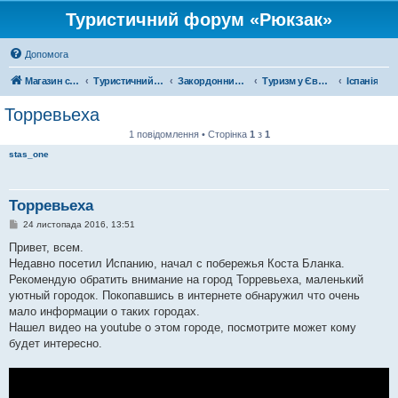
Туристичний форум «Рюкзак»
Допомога
Магазин спорядження
Туристичний форум «Рюкзак»
Закордонний туризм
Туризм у Європі
Іспанія
Торревьеха
1 повідомлення • Сторінка
1
з
1
stas_one
Торревьеха
П
24 листопада 2016, 13:51
о
в
Привет, всем.
і
Недавно посетил Испанию, начал с побережья Коста Бланка.
д
о
Рекомендую обратить внимание на город Торревьеха, маленький
м
уютный городок. Покопавшись в интернете обнаружил что очень
л
е
мало информации о таких городах.
н
Нашел видео на youtube о этом городе, посмотрите может кому
н
я
будет интересно.