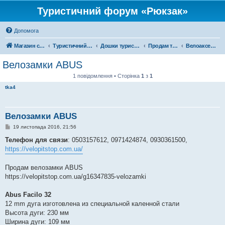
Туристичний форум «Рюкзак»
Допомога
Магазин спорядження
Туристичний форум «Рюкзак»
Дошки туристичних оголошень
Продам туристичне спорядження
Велоаксесуари
Велозамки ABUS
1 повідомлення • Сторінка
1
з
1
tka4
Велозамки ABUS
П
19 листопада 2016, 21:56
о
в
Телефон для связи
: 0503157612, 0971424874, 0930361500,
і
https://velopitstop.com.ua/
д
о
м
Продам велозамки ABUS
л
е
https://velopitstop.com.ua/g16347835-velozamki
н
н
я
Abus Facilo 32
12 mm дуга изготовлена из специальной каленной стали
Высота дуги: 230 мм
Ширина дуги: 109 мм