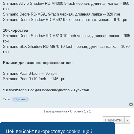
Shimano Alivio Shadow RD-М4000 9-fach черная, длинная лапка -- 860
грн
Shimano Deore RD-M591 9-fach черная, длинная лапка -- 820 грн
Shimano Deore Shadow RD-M592 9-ск черн. лапка длинная -- 970 грн
10-скоростей
Shimano Deore Shadow RD-M610 10-fach черная, длинная лапка -- 985
грн
Shimano SLX Shadow RD-M670 10-fach черная, длинная лапка -- 1070
грн
Ролики для заднего переключателя
Shimano Paar 8-fach --- 95 грн
Shimano Paar 9-/10-fach --- 146 грн
"ВелоPitStop"- Все для Велосипедистов и Туристов
Теги:
Shimano
1 повідомлення • Сторінка
1
з
1
Перейти
Цей вебсайт використовує cookie, щоб
ХТО ЗАРАЗ ОНЛАЙН