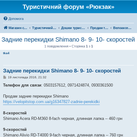
Туристичний форум «Рюкзак»
Допомога
Магазин спорядження
Туристичний форум «Рюкзак»
Дошки туристичних оголошень
Продам туристичне спорядження
Велоаксесуари
Задние перекидки Shimano 8- 9- 10- скоростей
1 повідомлення • Сторінка
1
з
1
tka4
Задние перекидки Shimano 8- 9- 10- скоростей
П
19 листопада 2016, 21:32
о
в
Телефон для связи
: 0503157612, 0971424874, 0930361500
і
д
о
Продам задние перекидки Shimano
м
https://velopitstop.com.ua/g16347827-zadnie-perekidki
л
е
н
8-скоростей
н
я
Shimano Acera RD-M360 8-fach черная, длинная лапка -- 460 грн
9-скоростей
Shimano Alivio RD-T4000 9-fach черная, длинная лапка -- 760 грн