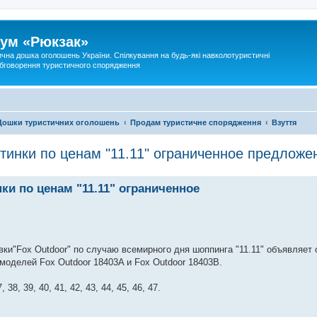
ум «Рюкзак»
ична дошка оголошень України. Спілкування на будь-які навколотуристичні
 обговорення туристичного спорядження
Дошки туристичних оголошень
Продам туристичне спорядження
Взуття
инки по ценам "11.11" ограниченное предложе
и по ценам "11.11" ограниченное
ки"Fox Outdoor" по случаю всемирного дня шоппинга "11.11" объявляет 
оделей Fox Outdoor 18403A и Fox Outdoor 18403B.
, 39, 40, 41, 42, 43, 44, 45, 46, 47.