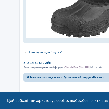
Повернутись до “Взуття”
ХТО ЗАРАЗ ОНЛАЙН
Зараз переглядають цей форум:
ClaudeBot [бот ШІ]
і 0 гостей
Магазин спорядження
Туристичний форум «Рюкзак»
Цей вебсайт використовує cookie, щоб забезпечити вам