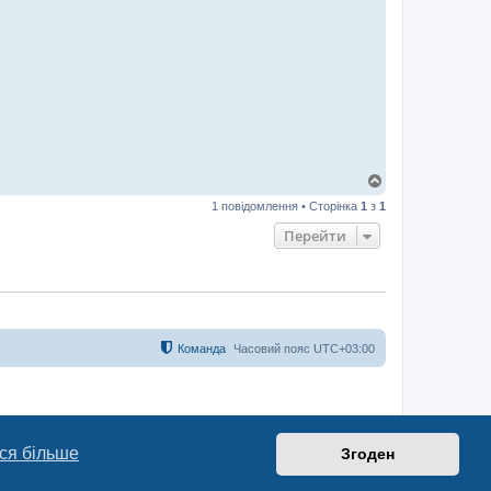
Д
о
1 повідомлення • Сторінка
1
з
1
г
о
Перейти
р
и
Команда
Часовий пояс
UTC+03:00
ся більше
Згоден