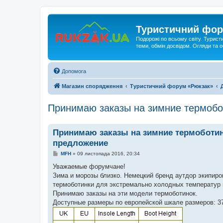
Туристичний фор
Подорожі по всьому світу. Турист
теми, обмін досвідом. Огляди та
Допомога
Магазин спорядження
Туристичний форум «Рюкзак»
Принимаю заказы на зимние термобот
Принимаю заказы на зимние термоботинк
предложение
П
MFH
»
09 листопада 2016, 20:34
о
в
Уважаемые форумчане!
і
Зима и морозы близко. Немецкий бренд аутдор экипиров
д
о
термоботинки для экстремально холодных температур м
м
Принимаю заказы на эти модели термоботинок.
л
е
Доступные размеры по европейской шкале размеров: 37, 38
н
н
я