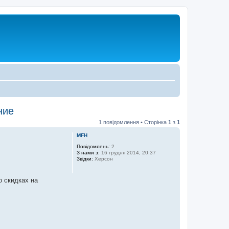
ние
1 повідомлення • Сторінка
1
з
1
MFH
Повідомлень:
2
З нами з:
16 грудня 2014, 20:37
Звідки:
Херсон
о скидках на