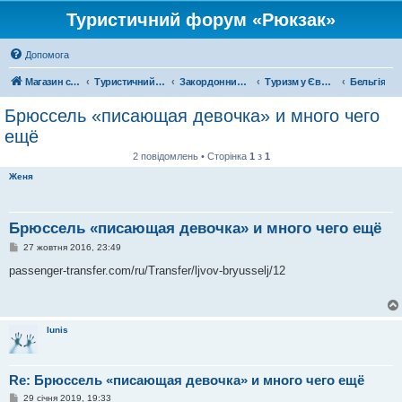
Туристичний форум «Рюкзак»
Допомога
Магазин спорядження
Туристичний форум «Рюкзак»
Закордонний туризм
Туризм у Європі
Бельгія
Брюссель «писающая девочка» и много чего
ещё
2 повідомлень • Сторінка
1
з
1
Женя
Брюссель «писающая девочка» и много чего ещё
П
27 жовтня 2016, 23:49
о
в
passenger-transfer.com/ru/Transfer/ljvov-bryusselj/12
і
д
о
м
л
lunis
е
н
н
я
Re: Брюссель «писающая девочка» и много чего ещё
П
29 січня 2019, 19:33