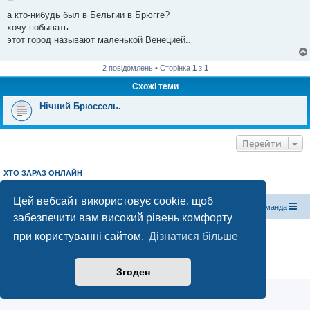
о
в
а кто-нибудь был в Бельгии в Брюгге?
і
хочу побывать
д
о
этот город называют маленькой Венецией..
м
л
е
2 повідомлень • Сторінка
1
з
1
н
н
Схожі теми
я
Нічний Брюссель.
Перейти
ХТО ЗАРАЗ ОНЛАЙН
Зараз переглядають цей форум:
ClaudeBot [бот ШІ]
і 0 гостей
Цей вебсайт використовує cookie, щоб
Магазин спорядження
Туристичний форум «Рюкзак»
Команда
забезпечити вам високий рівень комфорту
Працює на phpBB® Forum Software © phpBB Limited
при користуванні сайтом.
Дізнатися більше
Конфіденційність
|
Умови
Згоден