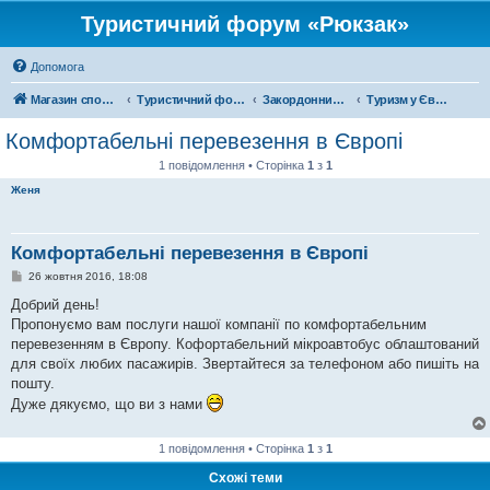
Туристичний форум «Рюкзак»
Допомога
Магазин спорядження
Туристичний форум «Рюкзак»
Закордонний туризм
Туризм у Європі
Комфортабельні перевезення в Європі
1 повідомлення • Сторінка
1
з
1
Женя
Комфортабельні перевезення в Європі
П
26 жовтня 2016, 18:08
о
в
Добрий день!
і
Пропонуємо вам послуги нашої компанії по комфортабельним
д
о
перевезенням в Європу. Кофортабельний мікроавтобус облаштований
м
для своїх любих пасажирів. Звертайтеся за телефоном або пишіть на
л
е
пошту.
н
Дуже дякуємо, що ви з нами
н
я
1 повідомлення • Сторінка
1
з
1
Схожі теми