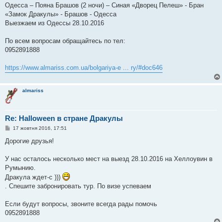
Одесса – Пояна Брашов (2 ночи) – Синая «Дворец Пелеш» - Бран
«Замок Дракулы» - Брашов - Одесса
Выезжаем из Одессы 28.10.2016
По всем вопросам обращайтесь по тел:
0952891888
https://www.almariss.com.ua/bolgariya-e ... ry/#doc646
almariss
Re: Halloween в стране Дракулы
П
17 жовтня 2016, 17:51
о
в
Дорогие друзья!
і
д
о
У нас осталось несколько мест на выезд 28.10.2016 на Хеллоувин в
м
Румынию.
л
е
Дракула ждет-с )))
н
. Спешите забронировать тур. По визе успеваем
н
я
Если будут вопросы, звоните всегда рады помочь
0952891888