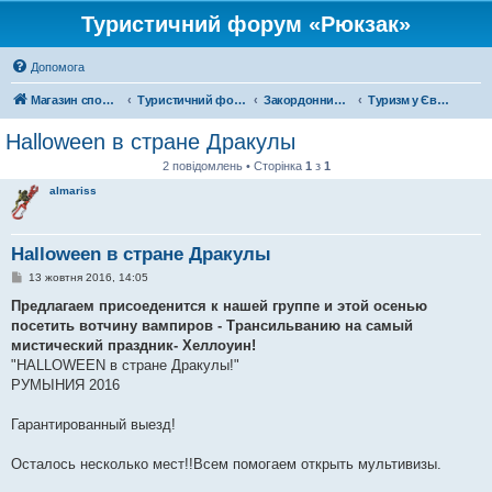
Туристичний форум «Рюкзак»
Допомога
Магазин спорядження
Туристичний форум «Рюкзак»
Закордонний туризм
Туризм у Європі
Halloween в стране Дракулы
2 повідомлень • Сторінка
1
з
1
almariss
Halloween в стране Дракулы
П
13 жовтня 2016, 14:05
о
в
Предлагаем присоеденится к нашей группе и этой осенью
і
посетить вотчину вампиров - Трансильванию на самый
д
о
мистический праздник- Хеллоуин!
м
"HALLOWEEN в стране Дракулы!"
л
е
РУМЫНИЯ 2016
н
н
я
Гарантированный выезд!
Осталось несколько мест!!Всем помогаем открыть мультивизы.