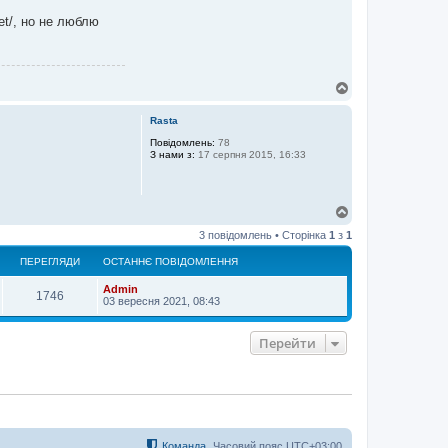
net/, но не люблю
Д
о
г
Rasta
о
р
Повідомлень:
78
З нами з:
17 серпня 2015, 16:33
и
Д
о
3 повідомлень • Сторінка
1
з
1
г
о
ПЕРЕГЛЯДИ
ОСТАННЄ ПОВІДОМЛЕННЯ
р
и
Admin
1746
03 вересня 2021, 08:43
Перейти
Команда
Часовий пояс
UTC+03:00