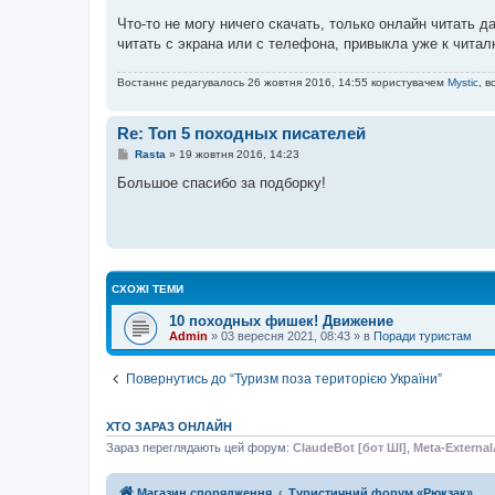
м
Что-то не могу ничего скачать, только онлайн читать 
л
е
читать с экрана или с телефона, привыкла уже к читал
н
н
я
Востаннє редагувалось 26 жовтня 2016, 14:55 користувачем
Mystic
, в
Re: Топ 5 походных писателей
П
Rasta
»
19 жовтня 2016, 14:23
о
в
Большое спасибо за подборку!
і
д
о
м
л
е
н
н
СХОЖІ ТЕМИ
я
10 походных фишек! Движение
Admin
»
03 вересня 2021, 08:43
» в
Поради туристам
Повернутись до “Туризм поза територією України”
ХТО ЗАРАЗ ОНЛАЙН
Зараз переглядають цей форум:
ClaudeBot [бот ШІ]
,
Meta-External
Магазин спорядження
Туристичний форум «Рюкзак»