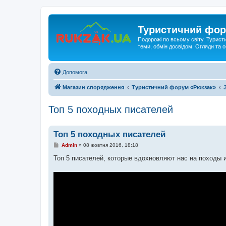
Туристичний фор
Подорожі по всьому світу. Турист
теми, обмін досвідом. Огляди та
Допомога
Магазин спорядження
Туристичний форум «Рюкзак»
Топ 5 походных писателей
Топ 5 походных писателей
П
Admin
»
08 жовтня 2016, 18:18
о
в
Топ 5 писателей, которые вдохновляют нас на походы 
і
д
о
м
л
е
н
н
я