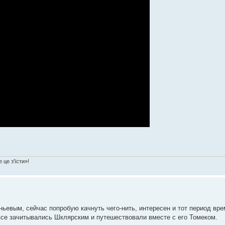
 це з'їсти»!
ьевым, сейчас попробую качнуть чего-нить, интересен и тот период вр
 все зачитывались Шклярским и путешествовали вместе с его Томеком.