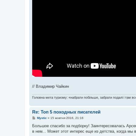
// Владимир Чайкин
Головна мета туризму: «набрати побільше, забрати подалі і там все
Re: Топ 5 походных писателей
П
Mystic
»
15 жовтня 2016, 21:16
о
в
Большое спасибо за подборку! Заинтересовалась Арсен
і
в нем... Может этот интерес еще из детства, когда мы
д
о