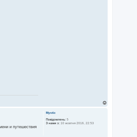
Д
о
г
Mystic
о
р
Повідомлень:
5
З нами з:
10 жовтня 2016, 22:53
и
емени и путешествия