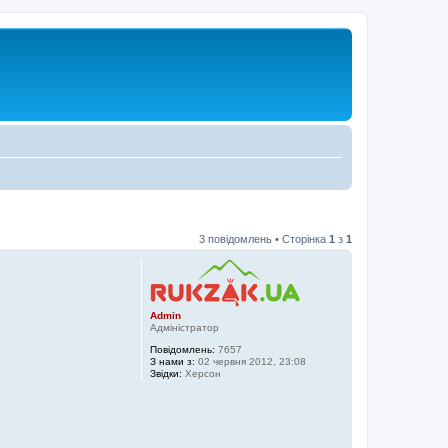
3 повідомлень • Сторінка
1
з
1
Admin
Адміністратор
Повідомлень:
7657
З нами з:
02 червня 2012, 23:08
Звідки:
Херсон