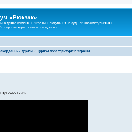
ум «Рюкзак»
ична дошка оголошень України. Спілкування на будь-які навколотуристичні
 обговорення туристичного спорядження
Закордонний туризм
Туризм поза територією України
и путешествия.