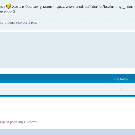
дают
Хоть и безлим у меня https://www.lanet.ua/internet/bezlimitnyj_inter
ке своей.
сього редагувалось 1 раз.
ВІДПОВІДІ
0
Agent [бот ШІ]
і 0 гостей