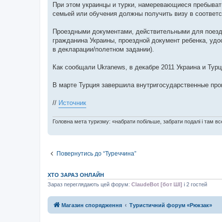
При этом украинцы и турки, намеревающиеся пребывать
семьей или обучения должны получить визу в соответс
Проездными документами, действительными для поездо
гражданина Украины, проездной документ ребенка, удо
в декларации/полетном задании).
Как сообщали Ukranews, в декабре 2011 Украина и Тур
В марте Турция завершила внутригосударственные про
//
Источник
Головна мета туризму: «набрати побільше, забрати подалі і там все
Повернутись до “Туреччина”
ХТО ЗАРАЗ ОНЛАЙН
Зараз переглядають цей форум:
ClaudeBot [бот ШІ]
і 2 гостей
Магазин спорядження
Туристичний форум «Рюкзак»