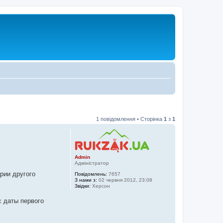
1 повідомлення • Сторінка
1
з
1
Admin
Адміністратор
рии другого
Повідомлень:
7657
З нами з:
02 червня 2012, 23:08
Звідки:
Херсон
с даты первого