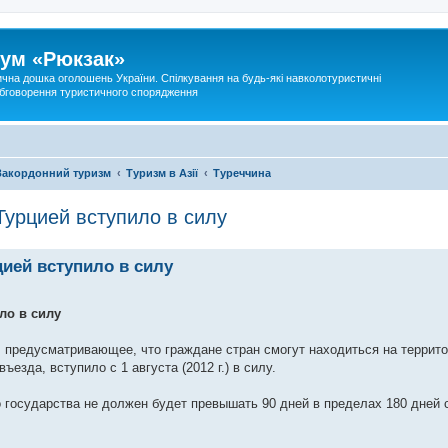
ум «Рюкзак»
ична дошка оголошень України. Спілкування на будь-які навколотуристичні
 обговорення туристичного спорядження
Закордонний туризм
Туризм в Азії
Туреччина
урцией вступило в силу
ией вступило в силу
ло в силу
 предусматривающее, что граждане стран смогут находиться на террито
езда, вступило с 1 августа (2012 г.) в силу.
 государства не должен будет превышать 90 дней в пределах 180 дней 