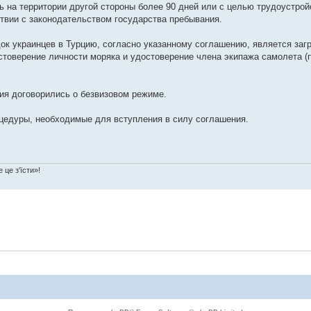
 на территории другой стороны более 90 дней или с целью трудоустрой
твии с законодательством государства пребывания.
к украинцев в Турцию, согласно указанному соглашению, является заг
стоверение личности моряка и удостоверение члена экипажа самолета (
ция договорились о безвизовом режиме.
цедуры, необходимые для вступления в силу соглашения.
 це з'їсти»!