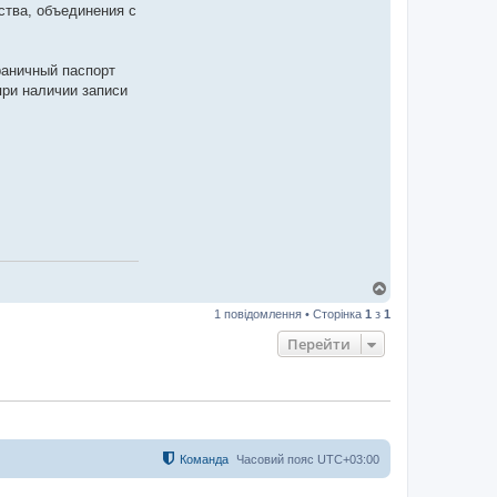
ства, объединения с
раничный паспорт
при наличии записи
Д
о
1 повідомлення • Сторінка
1
з
1
г
о
Перейти
р
и
Команда
Часовий пояс
UTC+03:00