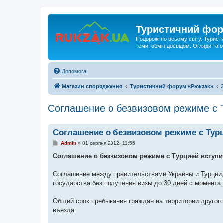
Туристичний фор
Подорожі по всьому світу. Турист
теми, обмін досвідом. Огляди та
Допомога
Магазин спорядження
Туристичний форум «Рюкзак»
Соглашение о безвизовом режиме с Т
Соглашение о безвизовом режиме с Турц
П
Admin
»
01 серпня 2012, 11:55
о
в
Соглашение о безвизовом режиме с Турцией вступи
і
д
о
Соглашение между правительствами Украины и Турции,
м
государства без получения визы до 30 дней с момента въ
л
е
н
Общий срок пребывания граждан на территории другого
н
я
въезда.