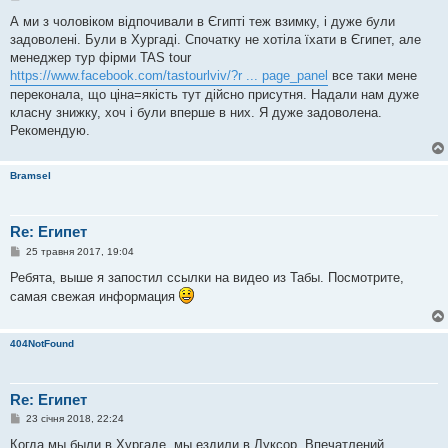
о
в
А ми з чоловіком відпочивали в Єгипті теж взимку, і дуже були
і
задоволені. Були в Хургаді. Спочатку не хотіла їхати в Єгипет, але
д
о
менеджер тур фірми TAS tour
м
https://www.facebook.com/tastourlviv/?r ... page_panel
все таки мене
л
е
переконала, що ціна=якість тут дійсно присутня. Надали нам дуже
н
класну знижку, хоч і були вперше в них. Я дуже задоволена.
н
я
Рекомендую.
Bramsel
Re: Египет
П
25 травня 2017, 19:04
о
в
Ребята, выше я запостил ссылки на видео из Табы. Посмотрите,
і
самая свежая информация
д
о
м
л
404NotFound
е
н
н
я
Re: Египет
П
23 січня 2018, 22:24
о
в
Когда мы были в Хургаде, мы ездили в Луксор. Впечатлений