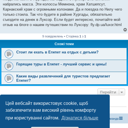
і
набрались масса. Эти колоссы Мемнона, храм Хатшепсут,
д
о
Карнакский храм с огромными колонами. Да и поездка по Нилу чего
м
только стоила. Так что будите в районе Хургады, обязательно
л
е
съездите на денек в Луксор. Если будет интересно, почитайте мой
н
отзыв на блоге о нашем путешествии по Луксору: fly.dp.ua/luxor.html
н
я
9 повідомлень • Сторінка
1
з
1
Схожі теми
Стоит ли ехать в Египет на отдых с детьми?
Горящие туры в Египет - лучший сервис и цены!
Какие виды развлечений для туристов предлагает
Египет?
Перейти
Цей вебсайт використовує cookie, щоб
ХТО ЗАРАЗ ОНЛАЙН
забезпечити вам високий рівень комфорту
Зараз переглядають цей форум:
ClaudeBot [бот ШІ]
і 1 гість
при користуванні сайтом.
Дізнатися більше
Магазин спорядження
Туристичний форум «Рюкзак»
Команда