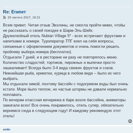
Re: Египет
П
20 лютого 2017, 16:21
о
в
Всем привет. Читая отзыв Эвэлины, не смогла пройти мимо, чтобы
і
не рассказать о своей поездке в Шарм-Эль-Шейх.
д
о
Дружелюбный отель Nubian Village 5* - всех встречают фруктами и
м
напитками в номере. Туроператор ТПГ взял на себя вопросы,
л
е
связанные с оформлением документов и очень помогли решить
н
проблему выбора номера (бесплатно).
н
я
Отдыхали 7 дней, и в ресторане ни разу не повторялось меню.
Количество сладостей, тортиков, пирожных и выпечки просто
зашкаливает! Всегда было 3-4 вида свежих фруктов и соков.
Нежнейшая рыба, креветки, курица в любом виде – было из чего
выбрать.
Мы отдыхали зимой, поэтому бассейн с подогревом воды был очень
кстати. Море было теплое, но частые штормы не давали нормально
поплавать.
По вечерам классная вечеринка в баре возле бассейна, аниматоры
зажигали всех! Все очень понравилось, отель супер, обязательно
вернемся сюда в следующем году! И каждому рекомендую этот
отель!
andu