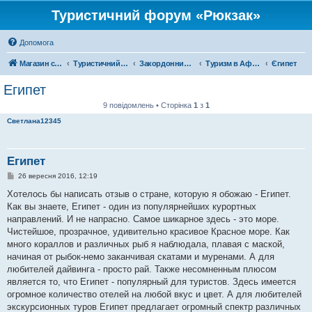
Туристичний форум «Рюкзак»
Допомога
Магазин спорядження
Туристичний форум «Рюкзак»
Закордонний туризм
Туризм в Африці
Єгипет
Египет
9 повідомлень • Сторінка
1
з
1
Светлана12345
Египет
П
26 вересня 2016, 12:19
о
в
Хотелось бы написать отзыв о стране, которую я обожаю - Египет.
і
Как вы знаете, Египет - один из популярнейших курортных
д
о
направлений. И не напрасно. Самое шикарное здесь - это море.
м
Чистейшое, прозрачное, удивительно красивое Красное море. Как
л
е
много кораллов и различных рыб я наблюдала, плавая с маской,
н
начиная от рыбок-немо заканчивая скатами и муренами. А для
н
я
любителей дайвинга - просто рай. Также несомненным плюсом
является то, что Египет - популярный для туристов. Здесь имеется
огромное количество отелей на любой вкус и цвет. А для любителей
экскурсионных туров Египет предлагает огромный спектр различных