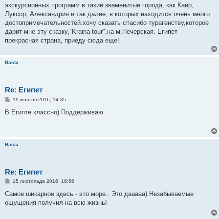
экскурсионных программ в такие знаменитые города, как Каир,
Луксор, Александрия и так далее, в которых находится очень много
достопримечательностей.хочу сказать спасибо турагенству,которое
дарит мне эту сказку,"Kraina tour",на м.Печерская. Египет -
прекрасная страна, приеду сюда еще!
Rasta
Re: Египет
П
19 жовтня 2016, 14:35
о
в
В Египте классно) Поддерживаю
і
д
о
м
л
Rasta
е
н
н
я
Re: Египет
П
15 листопада 2016, 16:56
о
в
Самое шикарное здесь - это море.. Это дааааа) Незабываемые
і
ощущения получил на всю жизнь!
д
о
м