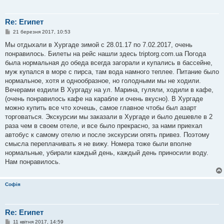
Re: Египет
П
21 березня 2017, 10:53
о
в
Мы отдыхали в Хургаде зимой с 28.01.17 по 7.02.2017, очень
і
понравилось. Билеты на рейс нашли здесь triptorg.com.ua Погода
д
о
была нормальная до обеда всегда загорали и купались в бассейне,
м
муж купался в море с пирса, там вода намного теплее. Питание было
л
е
нормальное, хотя и однообразное, но голодными мы не ходили.
н
Вечерами ездили В Хургаду на ул. Марина, гуляли, ходили в кафе,
н
я
(очень понравилось кафе на карабле и очень вкусно). В Хургаде
можно купить все что хочешь, самое главное чтобы был азарт
торговаться. Экскурсии мы заказали в Хургаде и было дешевле в 2
раза чем в своем отеле, и все было прекрасно, за нами приехал
автобус к самому отелю и после экскурсии опять привез. Поэтому
смысла переплачивать я не вижу. Номера тоже были вполне
нормальные, убирали каждый день, каждый день приносили воду.
Нам понравилось.
Софія
Re: Египет
П
11 квітня 2017, 14:59