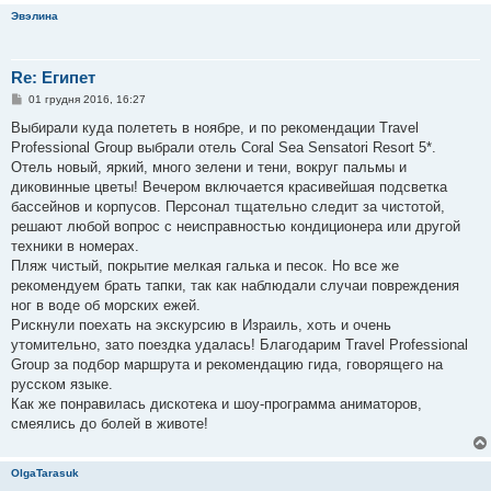
л
Эвэлина
е
н
н
я
Re: Египет
П
01 грудня 2016, 16:27
о
в
Выбирали куда полететь в ноябре, и по рекомендации Travel
і
Professional Group выбрали отель Coral Sea Sensatori Resort 5*.
д
о
Отель новый, яркий, много зелени и тени, вокруг пальмы и
м
диковинные цветы! Вечером включается красивейшая подсветка
л
е
бассейнов и корпусов. Персонал тщательно следит за чистотой,
н
решают любой вопрос с неисправностью кондиционера или другой
н
я
техники в номерах.
Пляж чистый, покрытие мелкая галька и песок. Но все же
рекомендуем брать тапки, так как наблюдали случаи повреждения
ног в воде об морских ежей.
Рискнули поехать на экскурсию в Израиль, хоть и очень
утомительно, зато поездка удалась! Благодарим Travel Professional
Group за подбор маршрута и рекомендацию гида, говорящего на
русском языке.
Как же понравилась дискотека и шоу-программа аниматоров,
смеялись до болей в животе!
OlgaTarasuk