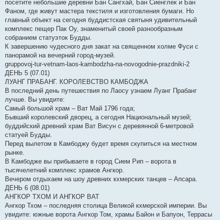
посетите небольшие деревни Бан Сангхай, Бан Сиенглек и Бан
Фаном, где живут мастера текстиля и изготовления бумаги. Но
главный объект на сегодня буддистская святыня удивительный
комплекс пещер Пак Оу, знаменитый своей разнообразным
собранием статуэток Будды.
К завершению чудесного дня закат на священном холме Фуси с
панорамой на вечерний город-музей.
gruppovoj-tur-vetnam-laos-kambodzha-na-novogodnie-prazdniki-2
ДЕНЬ 5 (07.01)
ЛУАНГ ПРАБАНГ. КОРОЛЕВСТВО КАМБОДЖА
В последний день путешествия по Лаосу узнаем Луанг Прабанг
лучше. Вы увидите:
Самый большой храм – Ват Май 1796 года;
Бывший королевский дворец, а сегодня Национальный музей;
буддийский древний храм Ват Висун с деревянной 6-метровой
статуей Будды.
Перед вылетом в Камбоджу будет время скупиться на местном
рынке.
В Камбодже вы прибываете в город Сием Рип – ворота в
тысячелетний комплекс храмов Ангкор.
Вечером отдыхаем на шоу древних кхмерских танцев – Апсара.
ДЕНЬ 6 (08.01)
АНГКОР ТХОМ И АНГКОР ВАТ
Ангкор Тхом – последняя столица Великой кхмерской империи. Вы
увидите: южные ворота Ангкор Том, храмы Байон и Бапуон, Террасы