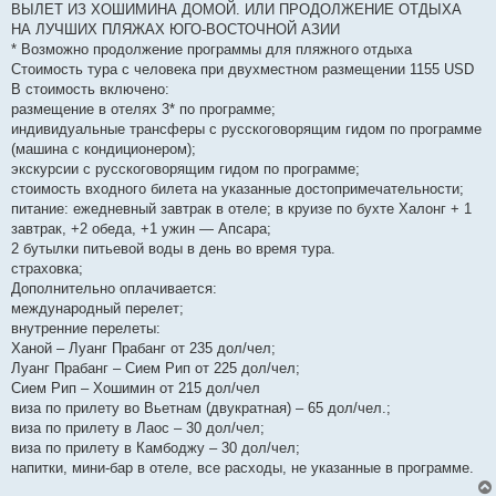
ВЫЛЕТ ИЗ ХОШИМИНА ДОМОЙ. ИЛИ ПРОДОЛЖЕНИЕ ОТДЫХА
НА ЛУЧШИХ ПЛЯЖАХ ЮГО-ВОСТОЧНОЙ АЗИИ
* Возможно продолжение программы для пляжного отдыха
Стоимость тура с человека при двухместном размещении 1155 USD
В стоимость включено:
размещение в отелях 3* по программе;
индивидуальные трансферы с русскоговорящим гидом по программе
(машина с кондиционером);
экскурсии с русскоговорящим гидом по программе;
стоимость входного билета на указанные достопримечательности;
питание: ежедневный завтрак в отеле; в круизе по бухте Халонг + 1
завтрак, +2 обеда, +1 ужин — Апсара;
2 бутылки питьевой воды в день во время тура.
страховка;
Дополнительно оплачивается:
международный перелет;
внутренние перелеты:
Ханой – Луанг Прабанг от 235 дол/чел;
Луанг Прабанг – Сием Рип от 225 дол/чел;
Сием Рип – Хошимин от 215 дол/чел
виза по прилету во Вьетнам (двукратная) – 65 дол/чел.;
виза по прилету в Лаос – 30 дол/чел;
виза по прилету в Камбоджу – 30 дол/чел;
напитки, мини-бар в отеле, все расходы, не указанные в программе.