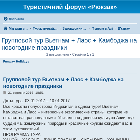
Туристичний форум «Рюкзак»
Допомога
Магазин спорядження
Туристичний форум «Рюкзак»
Закордонний туризм
Туризм в Азії
В'єтнам
Групповой тур Вьетнам + Лаос + Камбоджа на
новогодние праздники
2 повідомлень • Сторінка
1
з
1
Funway Holidays
Групповой тур Вьетнам + Лаос + Камбоджа на
новогодние праздники
П
21 вересня 2016, 18:51
о
в
Даты тура: 03.01.2017 – 10.01.2017
і
Все красоты полуострова Индокитая в одном туре! Вьетнам,
д
о
Камбоджа и Лаос – интересные экзотические страны, которые не
м
оставят вас равнодушными. Уникальная древняя культура Азии, дух
л
е
буддизма, жемчужины природы и красочные круизы ожидают вас в
н
этом путешествии!
н
я
ПРОГРАММА ТУРА