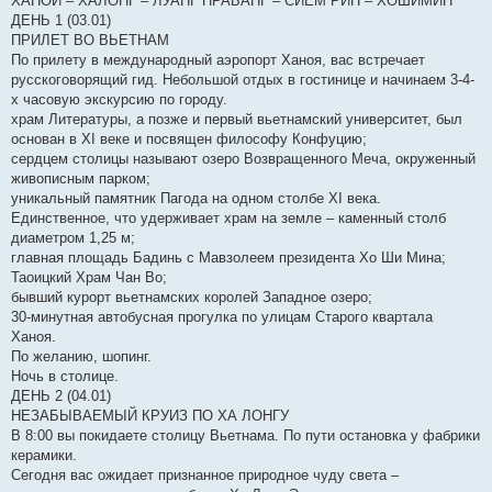
ХАНОЙ – ХАЛОНГ – ЛУАНГ ПРАБАНГ – СИЕМ РИП – ХОШИМИН
ДЕНЬ 1 (03.01)
ПРИЛЕТ ВО ВЬЕТНАМ
По прилету в международный аэропорт Ханоя, вас встречает
русскоговорящий гид. Небольшой отдых в гостинице и начинаем 3-4-
х часовую экскурсию по городу.
храм Литературы, а позже и первый вьетнамский университет, был
основан в XI веке и посвящен философу Конфуцию;
сердцем столицы называют озеро Возвращенного Меча, окруженный
живописным парком;
уникальный памятник Пагода на одном столбе XI века.
Единственное, что удерживает храм на земле – каменный столб
диаметром 1,25 м;
главная площадь Бадинь с Мавзолеем президента Хо Ши Мина;
Таоицкий Храм Чан Во;
бывший курорт вьетнамских королей Западное озеро;
30-минутная автобусная прогулка по улицам Старого квартала
Ханоя.
По желанию, шопинг.
Ночь в столице.
ДЕНЬ 2 (04.01)
НЕЗАБЫВАЕМЫЙ КРУИЗ ПО ХА ЛОНГУ
В 8:00 вы покидаете столицу Вьетнама. По пути остановка у фабрики
керамики.
Сегодня вас ожидает признанное природное чуду света –