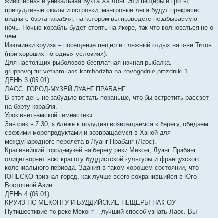
живописная и уникальная бухта Ха Лонг. Эти пещеры и гроты,
причудливые скалы и островки, мангровые леса будут прекрасно
видны с борта корабля, на котором вы проведете незабываемую
ночь. Ночью корабль будет стоять на якоре, так что волноваться не о
чем.
Изюминки круиза – посещение пещер и пляжный отдых на о-ве Титов
(при хороших погодных условиях).
Для настоящих рыболовов бесплатная ночная рыбалка.
gruppovoj-tur-vetnam-laos-kambodzha-na-novogodnie-prazdniki-1
ДЕНЬ 3 (05.01)
ЛАОС. ГОРОД-МУЗЕЙ ЛУАНГ ПРАБАНГ
В этот день не забудьте встать пораньше, что бы встретить рассвет
на борту корабля.
Урок вьетнамской гимнастики.
Завтрак в 7:30, а ближе к полудню возвращаемся к берегу, обедаем
свежими морепродуктами и возвращаемся в Ханой для
международного перелета в Луанг Прабанг (Лаос).
Красивейший город-музей на берегу реки Меконг, Луанг Прабанг
олицетворяет всю красоту буддистской культуры и французского
колониального периода. Здания в таком хорошем состоянии, что
ЮНЕСКО признал город, как лучше всего сохранившийся в Юго-
Восточной Азии.
ДЕНЬ 4 (06.01)
КРУИЗ ПО МЕКОНГУ И БУДДИЙСКИЕ ПЕЩЕРЫ ПАК ОУ
Путишестивие по реке Меконг – лучший способ узнать Лаос. Вы