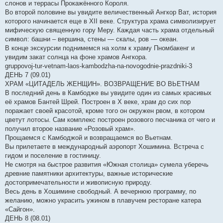
слонов и террасы Прокажённого Короля.
Во второй половине вы увидите величественный Ангкор Ват, история
которого начинается еще в XII веке. Структура храма символизирует
мифическую священную гору Меру. Каждая часть храма отдельный
символ: башни – вершина, стены — скалы, ров — океан.
В конце экскурсии поднимемся на холм к храму Пномбакенг и
увидим закат солнца на фоне храмов Ангкора.
gruppovoj-tur-vetnam-laos-kambodzha-na-novogodnie-prazdniki-3
ДЕНЬ 7 (09.01)
ХРАМ «ЦИТАДЕЛЬ ЖЕНЩИН». ВОЗВРАЩЕНИЕ ВО ВЬЕТНАМ
В последний день в Камбодже вы увидите один из самых красивых
её храмов Бантей Шрей. Построен в X веке, храм до сих пор
поражает своей красотой, кроме того он окружен рвом, в котором
цветут лотосы. Сам комплекс построен розового песчаника от чего и
получил второе название «Розовый храм».
Прощаемся с Камбоджой и возвращаемся во Вьетнам.
Вы прилетаете в международный аэропорт Хошимина. Встреча с
гидом и поселение в гостиницу.
Не смотря на быстрое развития «Южная столица» сумела уберечь
древние памятники архитектуры, важные исторические
достопримечательности и живописную природу.
Весь день в Хошимине свободный. А вечернюю программу, по
желанию, можно украсить ужином в плавучем ресторане катера
«Сайгон».
ДЕНЬ 8 (08.01)