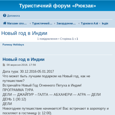
Туристичний форум «Рюкзак»
Допомога
Магазин спорядження
Туристичний форум «Рюкзак»
Закордонний туризм
Туризм в Азії
Індія
Новый год в Индии
1 повідомлення • Сторінка
1
з
1
Funway Holidays
Новый год в Индии
П
08 вересня 2016, 17:56
о
в
Дата тура: 30.12.2016-05.01.2017
і
Что может быть лучшим подарком на Новый год, как не
д
о
путешествие?
м
Встречайте Новый Год Огненного Петуха в Индии!
л
е
ПРОГРАММА ТУРА
н
ДЕЛИ — ДЖАЙПУР – ГАЛТА — АБХАНЕРИ — АГРА — ДЕЛИ
н
я
ДЕНЬ 1 (30.12)
ДЕЛИ
Новогоднее путешествие начинается! Вас встречают в аэропорту и
поселяют в гостиницу (с 12:00).