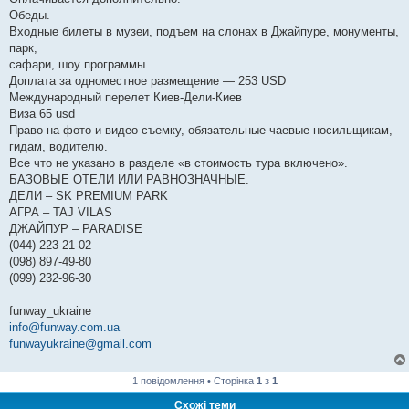
Обеды.
Входные билеты в музеи, подъем на слонах в Джайпуре, монументы,
парк,
сафари, шоу программы.
Доплата за одноместное размещение — 253 USD
Международный перелет Киев-Дели-Киев
Виза 65 usd
Право на фото и видео съемку, обязательные чаевые носильщикам,
гидам, водителю.
Все что не указано в разделе «в стоимость тура включено».
БАЗОВЫЕ ОТЕЛИ ИЛИ РАВНОЗНАЧНЫЕ.
ДЕЛИ – SK PREMIUM PARK
АГРА – TAJ VILAS
ДЖАЙПУР – PARADISE
(044) 223-21-02
(098) 897-49-80
(099) 232-96-30
funway_ukraine
info@funway.com.ua
funwayukraine@gmail.com
1 повідомлення • Сторінка
1
з
1
Схожі теми