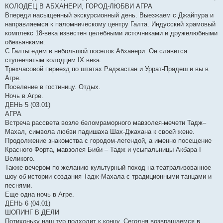
КОЛОДЕЦ В АБХАНЕРИ, ГОРОД-ЛЮБВИ АГРА
Впереди насыщенный экскурсионный день. Выезжаем с Джайпура и
направляемся к паломническому центру Галта. Индусский храмовый
комплекс 18-века известен целебными источниками и дружелюбными
обезьянками.
С Галты едем в небольшой поселок Абханери. Он славится
ступенчатым колодцем IX века.
Трехчасовой переезд по штатах Раджастан и Уррат-Прадеш и вы в
Агре.
Поселение в гостиницу. Отдых.
Ночь в Агре.
ДЕНЬ 5 (03.01)
АГРА
Встреча рассвета возле беломраморного мавзолея-мечети Тадж–
Махал, символа любви падишаха Шах-Джахана к своей жене.
Продолжение знакомства с городом-легендой, а именно посещение
Красного Форта, мавзолея Биби – Тадж и усыпальницы Акбара І
Великого.
Также вечером по желанию культурный поход на театрализованное
шоу об истории создания Тадж-Махала с традиционными танцами и
песнями.
Еще одна ночь в Агре.
ДЕНЬ 6 (04.01)
ШОПИНГ В ДЕЛИ
Потихоньку наш тур подходит к концу. Сегодня возвращаемся в