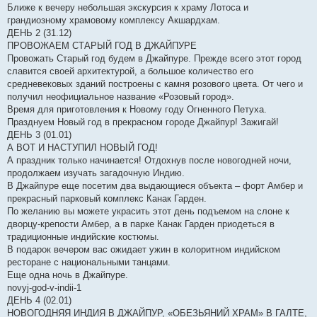
Ближе к вечеру небольшая экскурсия к храму Лотоса и
грандиозному храмовому комплексу Акшардхам.
ДЕНЬ 2 (31.12)
ПРОВОЖАЕМ СТАРЫЙ ГОД В ДЖАЙПУРЕ
Провожать Старый год будем в Джайпуре. Прежде всего этот город
славится своей архитектурой, а большое количество его
средневековых зданий построены с камня розового цвета. От чего и
получил неофициальное название «Розовый город».
Время для приготовления к Новому году Огненного Петуха.
Празднуем Новый год в прекрасном городе Джайпур! Зажигай!
ДЕНЬ 3 (01.01)
А ВОТ И НАСТУПИЛ НОВЫЙ ГОД!
А праздник только начинается! Отдохнув после новогодней ночи,
продолжаем изучать загадочную Индию.
В Джайпуре еще посетим два выдающиеся объекта – форт Амбер и
прекрасный парковый комплекс Канак Гарден.
По желанию вы можете украсить этот день подъемом на слоне к
дворцу-крепости Амбер, а в парке Канак Гарден приодеться в
традиционные индийские костюмы.
В подарок вечером вас ожидает ужин в колоритном индийском
ресторане с национальными танцами.
Еще одна ночь в Джайпуре.
novyj-god-v-indii-1
ДЕНЬ 4 (02.01)
НОВОГОДНЯЯ ИНДИЯ В ДЖАЙПУР, «ОБЕЗЬЯНИЙ ХРАМ» В ГАЛТЕ,