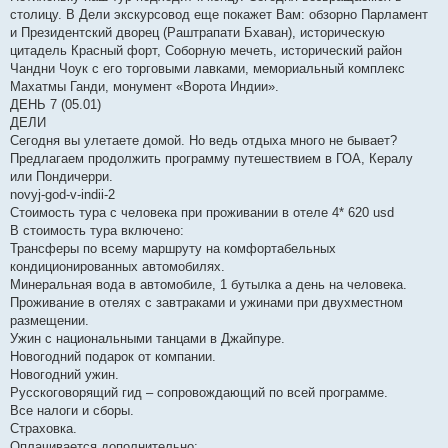
столицу. В Дели экскурсовод еще покажет Вам: обзорно Парламент
и Президентский дворец (Раштрапати Бхаван), историческую
цитадель Красный форт, Соборную мечеть, исторический район
Чандни Чоук с его торговыми лавками, мемориальный комплекс
Махатмы Ганди, монумент «Ворота Индии».
ДЕНЬ 7 (05.01)
ДЕЛИ
Сегодня вы улетаете домой. Но ведь отдыха много не бывает?
Предлагаем продолжить программу путешествием в ГОА, Кералу
или Пондичерри.
novyj-god-v-indii-2
Стоимость тура с человека при проживании в отеле 4* 620 usd
В стоимость тура включено:
Трансферы по всему маршруту на комфортабельных
кондиционированных автомобилях.
Минеральная вода в автомобиле, 1 бутылка а день на человека.
Проживание в отелях с завтраками и ужинами при двухместном
размещении.
Ужин с национальными танцами в Джайпуре.
Новогодний подарок от компании.
Новогодний ужин.
Русскоговорящий гид – сопровождающий по всей программе.
Все налоги и сборы.
Страховка.
Оплачивается дополнительно: