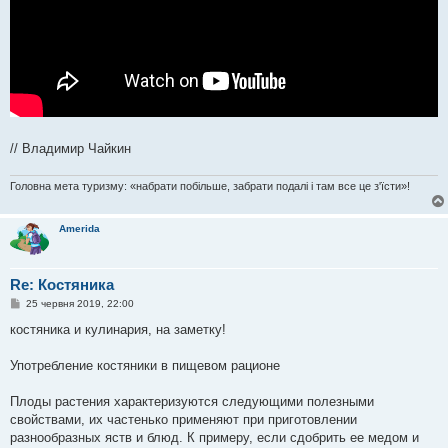
// Владимир Чайкин
Головна мета туризму: «набрати побільше, забрати подалі і там все це з'їсти»!
Amerida
Re: Костяника
П
25 червня 2019, 22:00
о
в
костяника и кулинария, на заметку!
і
д
о
Употребление костяники в пищевом рационе
м
л
е
Плоды растения характеризуются следующими полезными
н
свойствами, их частенько применяют при приготовлении
н
я
разнообразных яств и блюд. К примеру, если сдобрить ее медом и