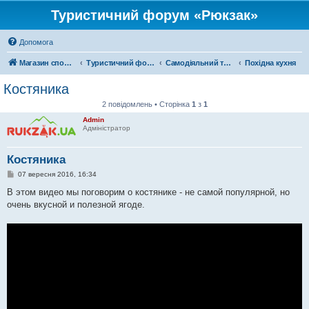
Туристичний форум «Рюкзак»
Допомога
Магазин спорядження
Туристичний форум «Рюкзак»
Самодіяльний туризм
Похідна кухня
Костяника
2 повідомлень • Сторінка
1
з
1
Admin
Адміністратор
Костяника
П
07 вересня 2016, 16:34
о
в
В этом видео мы поговорим о костянике - не самой популярной, но
і
очень вкусной и полезной ягоде.
д
о
м
л
е
н
н
я