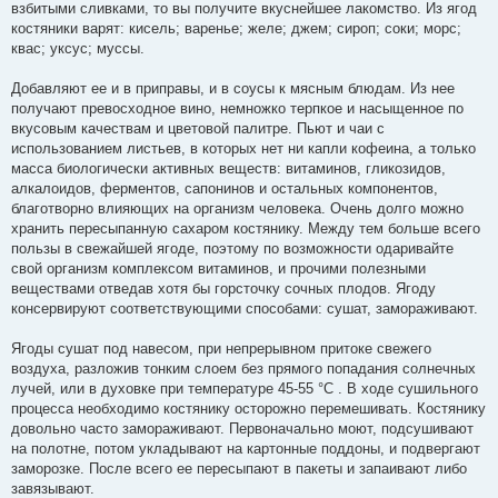
взбитыми сливками, то вы получите вкуснейшее лакомство. Из ягод
костяники варят: кисель; варенье; желе; джем; сироп; соки; морс;
квас; уксус; муссы.
Добавляют ее и в приправы, и в соусы к мясным блюдам. Из нее
получают превосходное вино, немножко терпкое и насыщенное по
вкусовым качествам и цветовой палитре. Пьют и чаи с
использованием листьев, в которых нет ни капли кофеина, а только
масса биологически активных веществ: витаминов, гликозидов,
алкалоидов, ферментов, сапонинов и остальных компонентов,
благотворно влияющих на организм человека. Очень долго можно
хранить пересыпанную сахаром костянику. Между тем больше всего
пользы в свежайшей ягоде, поэтому по возможности одаривайте
свой организм комплексом витаминов, и прочими полезными
веществами отведав хотя бы горсточку сочных плодов. Ягоду
консервируют соответствующими способами: сушат, замораживают.
Ягоды сушат под навесом, при непрерывном притоке свежего
воздуха, разложив тонким слоем без прямого попадания солнечных
лучей, или в духовке при температуре 45-55 °С . В ходе сушильного
процесса необходимо костянику осторожно перемешивать. Костянику
довольно часто замораживают. Первоначально моют, подсушивают
на полотне, потом укладывают на картонные поддоны, и подвергают
заморозке. После всего ее пересыпают в пакеты и запаивают либо
завязывают.