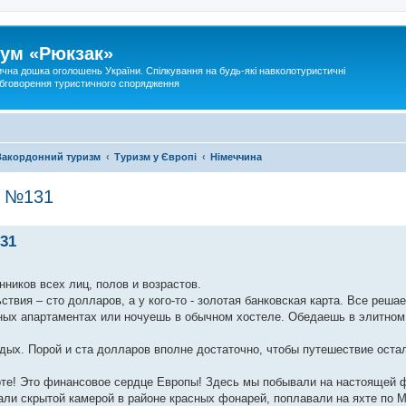
ум «Рюкзак»
ична дошка оголошень України. Спілкування на будь-які навколотуристичні
 обговорення туристичного спорядження
Закордонний туризм
Туризм у Європі
Німеччина
а №131
31
ников всех лиц, полов и возрастов.
ствия – сто долларов, а у кого-то - золотая банковская карта. Все реша
ных апартаментах или ночуешь в обычном хостеле. Обедаешь в элитном
тдых. Порой и ста долларов вполне достаточно, чтобы путешествие оста
 Это финансовое сердце Европы! Здесь мы побывали на настоящей ф
ли скрытой камерой в районе красных фонарей, поплавали на яхте по М