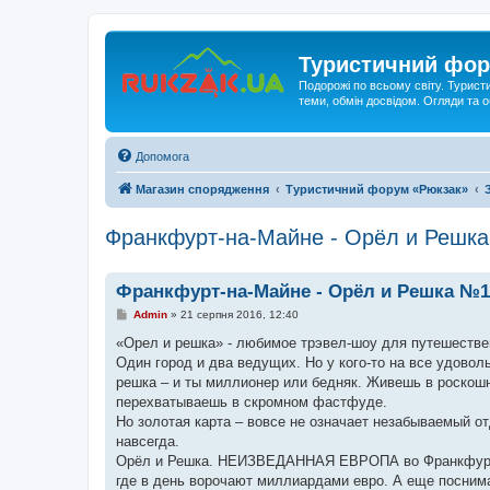
Туристичний фор
Подорожі по всьому світу. Турист
теми, обмін досвідом. Огляди та
Допомога
Магазин спорядження
Туристичний форум «Рюкзак»
Франкфурт-на-Майне - Орёл и Решк
Франкфурт-на-Майне - Орёл и Решка №1
П
Admin
»
21 серпня 2016, 12:40
о
в
«Орел и решка» - любимое трэвел-шоу для путешествен
і
Один город и два ведущих. Но у кого-то на все удоволь
д
о
решка – и ты миллионер или бедняк. Живешь в роскош
м
перехватываешь в скромном фастфуде.
л
е
Но золотая карта – вовсе не означает незабываемый о
н
навсегда.
н
я
Орёл и Решка. НЕИЗВЕДАННАЯ ЕВРОПА во Франкфурте!
где в день ворочают миллиардами евро. А еще поснима