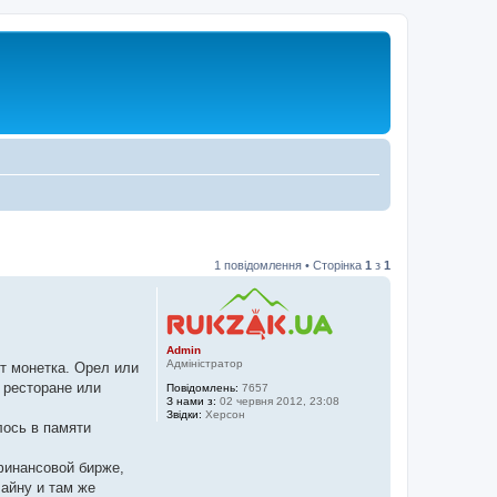
1 повідомлення • Сторінка
1
з
1
Admin
Адміністратор
ет монетка. Орел или
 ресторане или
Повідомлень:
7657
З нами з:
02 червня 2012, 23:08
Звідки:
Херсон
лось в памяти
инансовой бирже,
айну и там же