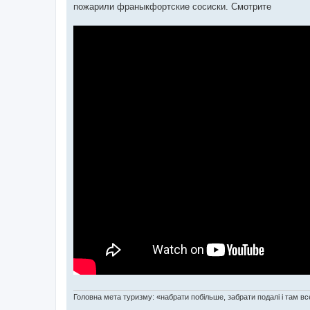
пожарили франыкфортские сосиски. Смотрите
Головна мета туризму: «набрати побільше, забрати подалі і там все