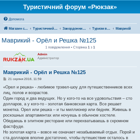
Туристичний форум «Рюкзак»
Допомога
Магазин спорядження
Туристичний форум «Рюкзак»
Закордонний туризм
Туризм в Африці
Маврикій
Маврикий - Орёл и Решка №125
1 повідомлення • Сторінка
1
з
1
Admin
Адміністратор
Маврикий - Орёл и Решка №125
П
21 серпня 2016, 11:59
о
в
«Орел и решка» - любимое трэвел-шоу для путешественников всех
і
лиц, полов и возрастов.
д
о
Один город и два ведущих. Но у кого-то на все удовольствия – сто
м
долларов, а у кого-то - золотая банковская карта. Все решает
л
е
монетка. Орел или решка – и ты миллионер или бедняк. Живешь в
н
роскошных апартаментах или ночуешь в обычном хостеле.
н
я
Обедаешь в элитном ресторане или перехватываешь в скромном
фастфуде.
Но золотая карта – вовсе не означает незабываемый отдых. Порой и
ста долларов вполне достаточно, чтобы путешествие осталось в