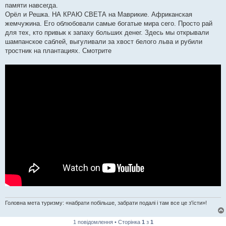
памяти навсегда.
Орёл и Решка. НА КРАЮ СВЕТА на Маврикие. Африканская
жемчужина. Его облюбовали самые богатые мира сего. Просто рай
для тех, кто привык к запаху больших денег. Здесь мы открывали
шампанское саблей, выгуливали за хвост белого льва и рубили
тростник на плантациях. Смотрите
Головна мета туризму: «набрати побільше, забрати подалі і там все це з'їсти»!
1 повідомлення • Сторінка
1
з
1