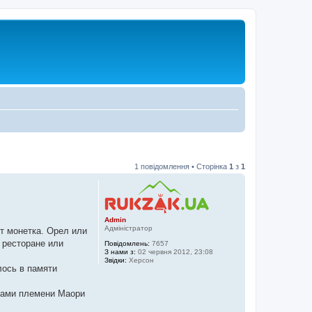
1 повідомлення • Сторінка
1
з
1
Admin
Адміністратор
ет монетка. Орел или
 ресторане или
Повідомлень:
7657
З нами з:
02 червня 2012, 23:08
Звідки:
Херсон
лось в памяти
нами племени Маори