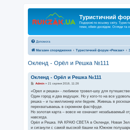
Туристичний фор
Подорожі по всьому світу. Турист
теми, обмін досвідом. Огляди та
Допомога
Магазин спорядження
Туристичний форум «Рюкзак»
Окленд - Орёл и Решка №111
Окленд - Орёл и Решка №111
П
Admin
»
21 серпня 2016, 11:26
о
в
«Орел и решка» - любимое трэвел-шоу для путешествен
і
Один город и два ведущих. Но у кого-то на все удоволь
д
о
решка – и ты миллионер или бедняк. Живешь в роскош
м
перехватываешь в скромном фастфуде.
л
е
Но золотая карта – вовсе не означает незабываемый о
н
навсегда.
н
я
Орёл и Решка. НА КРАЮ СВЕТА в Окленде, Новая Зела
и сиганули с самой высокой башни на Южном полушар