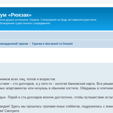
ум «Рюкзак»
ична дошка оголошень України. Спілкування на будь-які навколотуристичні
 обговорення туристичного спорядження
Закордонний туризм
Туризм в Австралії та Океанії
ников всех лиц, полов и возрастов.
ствия – сто долларов, а у кого-то - золотая банковская карта. Все реша
ных апартаментах или ночуешь в обычном хостеле. Обедаешь в элитном
тдых. Порой и ста долларов вполне достаточно, чтобы путешествие оста
ндия! Здесь мы прошлись тропами юных хоббитов, подружились с вои
ии! Смотрите