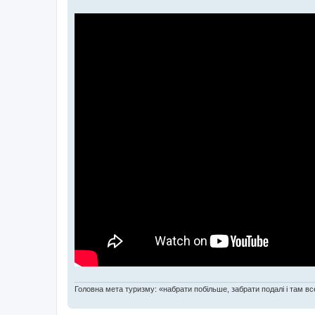
Головна мета туризму: «набрати побільше, забрати подалі і там все