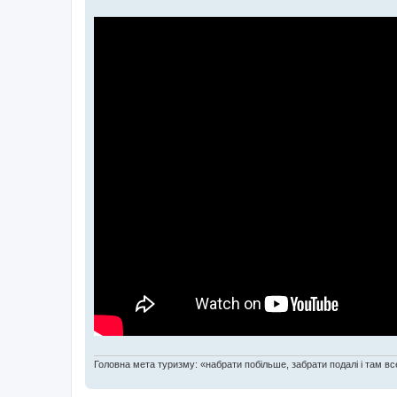
Головна мета туризму: «набрати побільше, забрати подалі і там все