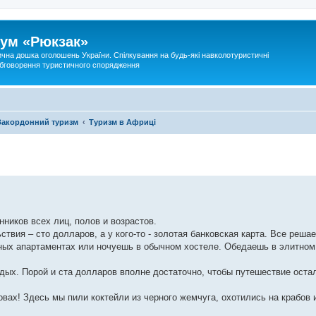
ум «Рюкзак»
ична дошка оголошень України. Спілкування на будь-які навколотуристичні
 обговорення туристичного спорядження
Закордонний туризм
Туризм в Африці
ников всех лиц, полов и возрастов.
ствия – сто долларов, а у кого-то - золотая банковская карта. Все реша
ных апартаментах или ночуешь в обычном хостеле. Обедаешь в элитном
тдых. Порой и ста долларов вполне достаточно, чтобы путешествие оста
х! Здесь мы пили коктейли из черного жемчуга, охотились на крабов и