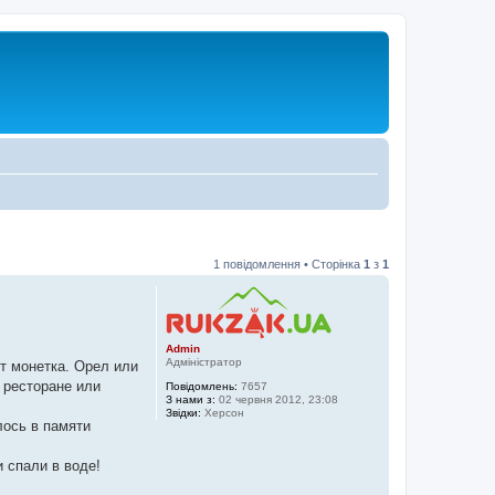
1 повідомлення • Сторінка
1
з
1
Admin
Адміністратор
ет монетка. Орел или
 ресторане или
Повідомлень:
7657
З нами з:
02 червня 2012, 23:08
Звідки:
Херсон
лось в памяти
 спали в воде!