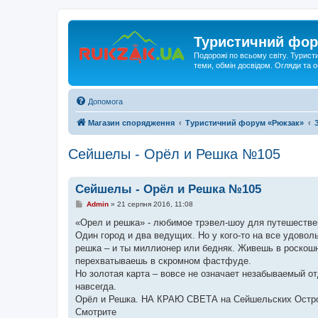
Туристичний фор
Подорожі по всьому світу. Турист
теми, обмін досвідом. Огляди та
Допомога
Магазин спорядження
Туристичний форум «Рюкзак»
Сейшелы - Орёл и Решка №105
Сейшелы - Орёл и Решка №105
П
Admin
»
21 серпня 2016, 11:08
о
в
«Орел и решка» - любимое трэвел-шоу для путешествен
і
Один город и два ведущих. Но у кого-то на все удоволь
д
о
решка – и ты миллионер или бедняк. Живешь в роскош
м
перехватываешь в скромном фастфуде.
л
е
Но золотая карта – вовсе не означает незабываемый о
н
навсегда.
н
я
Орёл и Решка. НА КРАЮ СВЕТА на Сейшельских Острова
Смотрите