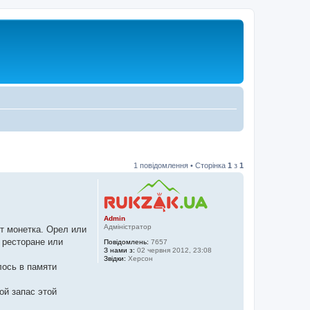
1 повідомлення • Сторінка
1
з
1
Admin
Адміністратор
ет монетка. Орел или
 ресторане или
Повідомлень:
7657
З нами з:
02 червня 2012, 23:08
Звідки:
Херсон
лось в памяти
ой запас этой