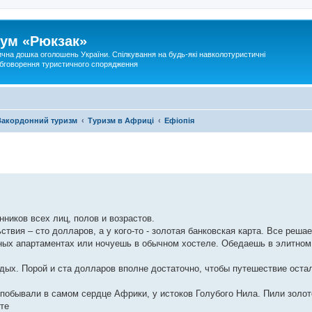
ум «Рюкзак»
ична дошка оголошень України. Спілкування на будь-які навколотуристичні
 обговорення туристичного спорядження
Закордонний туризм
Туризм в Африці
Ефіопія
ников всех лиц, полов и возрастов.
ствия – сто долларов, а у кого-то - золотая банковская карта. Все реша
ных апартаментах или ночуешь в обычном хостеле. Обедаешь в элитном
тдых. Порой и ста долларов вполне достаточно, чтобы путешествие оста
бывали в самом сердце Африки, у истоков Голубого Нила. Пили золот
ите