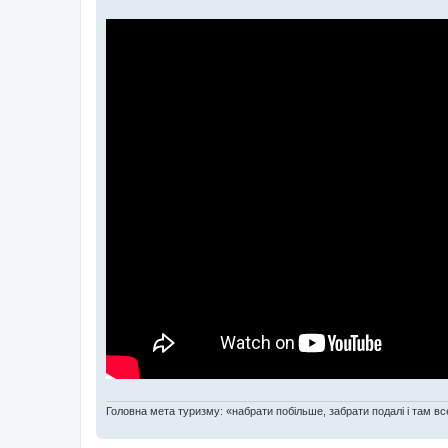
Головна мета туризму: «набрати побільше, забрати подалі і там все