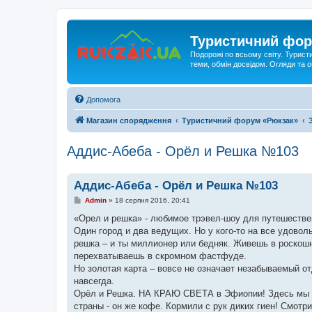
Туристичний фор
Подорожі по всьому світу. Турист
теми, обмін досвідом. Огляди та
Допомога
Магазин спорядження
Туристичний форум «Рюкзак»
Аддис-Абеба - Орёл и Решка №103
Аддис-Абеба - Орёл и Решка №103
П
Admin
»
18 серпня 2016, 20:41
о
в
«Орел и решка» - любимое трэвел-шоу для путешествен
і
Один город и два ведущих. Но у кого-то на все удоволь
д
о
решка – и ты миллионер или бедняк. Живешь в роскош
м
перехватываешь в скромном фастфуде.
л
е
Но золотая карта – вовсе не означает незабываемый о
н
навсегда.
н
я
Орёл и Решка. НА КРАЮ СВЕТА в Эфиопии! Здесь мы по
страны - он же кофе. Кормили с рук диких гиен! Смотр