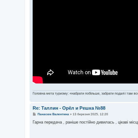
Головна мета туризму: «набрати побільше, забрати подалі і там все
Re: Таллин - Орёл и Решка №88
П
Панасюк Валентина
»
13 березня 2025, 12:20
о
в
Гарна передача , раніше постійно дивилась , цікаві міс
і
д
о
м