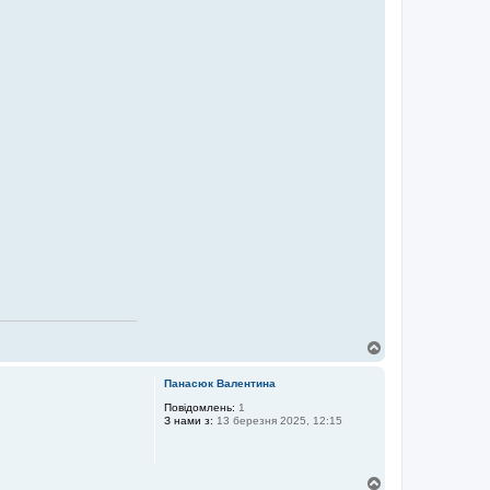
Д
о
г
Панасюк Валентина
о
р
Повідомлень:
1
З нами з:
13 березня 2025, 12:15
и
Д