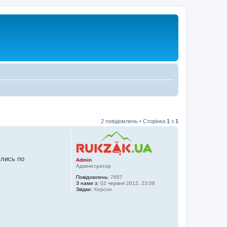
2 повідомлень • Сторінка
1
з
1
улись по
Admin
Адміністратор
Повідомлень:
7657
З нами з:
02 червня 2012, 23:08
Звідки:
Херсон