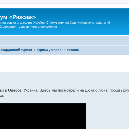
ум «Рюкзак»
ична дошка оголошень України. Спілкування на будь-які навколотуристичні
 обговорення туристичного спорядження
Закордонний туризм
Туризм у Європі
Естонія
ки в Одессе, Украина! Здесь мы посмотрели на Дюка с люка, прошвырн
ки.