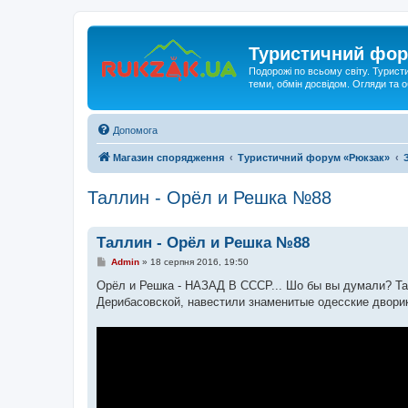
Туристичний фор
Подорожі по всьому світу. Турист
теми, обмін досвідом. Огляди та
Допомога
Магазин спорядження
Туристичний форум «Рюкзак»
Таллин - Орёл и Решка №88
Таллин - Орёл и Решка №88
П
Admin
»
18 серпня 2016, 19:50
о
в
Орёл и Решка - НАЗАД В СССР... Шо бы вы думали? Та
і
Дерибасовской, навестили знаменитые одесские двори
д
о
м
л
е
н
н
я