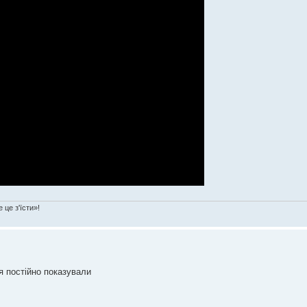
 це з'їсти»!
ця постійно показували