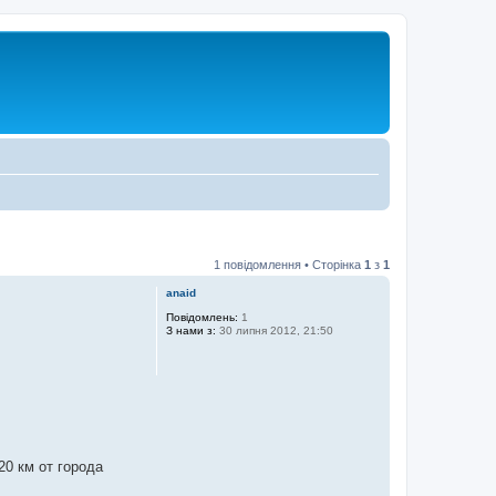
1 повідомлення • Сторінка
1
з
1
anaid
Повідомлень:
1
З нами з:
30 липня 2012, 21:50
0 км от города