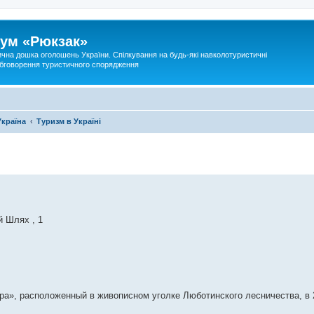
ум «Рюкзак»
ична дошка оголошень України. Спілкування на будь-які навколотуристичні
 обговорення туристичного спорядження
Україна
Туризм в Україні
й Шлях , 1
а», расположенный в живописном уголке Люботинского лесничества, в 2