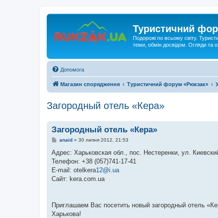
Туристичний фор
Подорожі по всьому світу. Турист
теми, обмін досвідом. Огляди та
Допомога
Магазин спорядження
Туристичний форум «Рюкзак»
Загородный отель «Кера»
Загородный отель «Кера»
П
anaid
»
30 липня 2012, 21:53
о
в
Адрес: Харьковская обл., пос. Нестеренки, ул. Киевски
і
Телефон: +38 (057)741-17-41
д
о
Е-mail: otelkerа
12@i.ua
м
Сайт: kera.com.ua
л
е
н
н
я
Приглашаем Вас посетить новый загородный отель «Кер
Харькова!