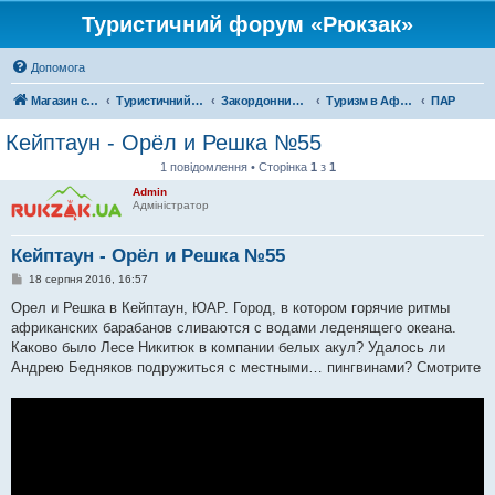
Туристичний форум «Рюкзак»
Допомога
Магазин спорядження
Туристичний форум «Рюкзак»
Закордонний туризм
Туризм в Африці
ПАР
Кейптаун - Орёл и Решка №55
1 повідомлення • Сторінка
1
з
1
Admin
Адміністратор
Кейптаун - Орёл и Решка №55
П
18 серпня 2016, 16:57
о
в
Орел и Решка в Кейптаун, ЮАР. Город, в котором горячие ритмы
і
африканских барабанов сливаются с водами леденящего океана.
д
о
Каково было Лесе Никитюк в компании белых акул? Удалось ли
м
Андрею Бедняков подружиться с местными… пингвинами? Смотрите
л
е
н
н
я