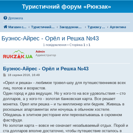
Туристичний форум «Рюкзак»
Допомога
Магазин спорядження
Туристичний форум «Рюкзак»
Закордонний туризм
Туризм у Південній Америці
Аргентина
Буэнос-Айрес - Орёл и Решка №43
1 повідомлення • Сторінка
1
з
1
Admin
Адміністратор
Буэнос-Айрес - Орёл и Решка №43
П
18 серпня 2016, 16:49
о
в
«Орел и решка» - любимое трэвел-шоу для путешественников всех
і
лиц, полов и возрастов.
д
о
Один город и два ведущих. Но у кого-то на все удовольствия – сто
м
долларов, а у кого-то - золотая банковская карта. Все решает
л
е
монетка. Орел или решка – и ты миллионер или бедняк. Живешь в
н
роскошных апартаментах или ночуешь в обычном хостеле.
н
я
Обедаешь в элитном ресторане или перехватываешь в скромном
фастфуде.
Но золотая карта – вовсе не означает незабываемый отдых. Порой и
ста долларов вполне достаточно, чтобы путешествие осталось в