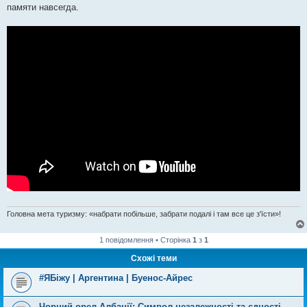
памяти навсегда.
Головна мета туризму: «набрати побільше, забрати подалі і там все це з'їсти»!
1 повідомлення • Сторінка
1
з
1
Схожі теми
#ЯБіжу | Аргентина | Буенос-Айрес
Чорний орел Албанії: Символ незалежності та єдності