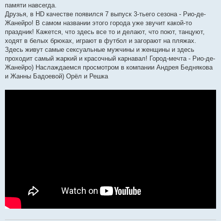
памяти навсегда.
Друзья, в HD качестве появился 7 выпуск 3-тьего сезона - Рио-де-
Жанейро! В самом названии этого города уже звучит какой-то
праздник! Кажется, что здесь все то и делают, что поют, танцуют,
ходят в белых брюках, играют в футбол и загорают на пляжах.
Здесь живут самые сексуальные мужчины и женщины и здесь
проходит самый жаркий и красочный карнавал! Город-мечта - Рио-де-
Жанейро) Наслаждаемся просмотром в компании Андрея Беднякова
и Жанны Бадоевой) Орёл и Решка