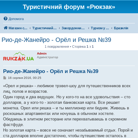
Туристичний форум «Рюкзак»
Допомога
Магазин спорядження
Туристичний форум «Рюкзак»
Закордонний туризм
Туризм у Південній Америці
Бразилія
Рио-де-Жанейро - Орёл и Решка №39
1 повідомлення • Сторінка
1
з
1
Admin
Адміністратор
Рио-де-Жанейро - Орёл и Решка №39
П
16 серпня 2016, 00:25
о
в
«Орел и решка» - любимое трэвел-шоу для путешественников всех
і
лиц, полов и возрастов.
д
о
Один город и два ведущих. Но у кого-то на все удовольствия – сто
м
долларов, а у кого-то - золотая банковская карта. Все решает
л
е
монетка. Орел или решка – и ты миллионер или бедняк. Живешь в
н
роскошных апартаментах или ночуешь в обычном хостеле.
н
я
Обедаешь в элитном ресторане или перехватываешь в скромном
фастфуде.
Но золотая карта – вовсе не означает незабываемый отдых. Порой и
ста долларов вполне достаточно, чтобы путешествие осталось в