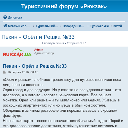
Туристичний форум «Рюкзак»
Допомога
Магазин спорядження
Туристичний форум «Рюкзак»
Закордонний туризм
Туризм в Азії
Китай
Пекин - Орёл и Решка №33
1 повідомлення • Сторінка
1
з
1
Admin
Адміністратор
Пекин - Орёл и Решка №33
П
16 серпня 2016, 00:15
о
в
«Орел и решка» - любимое трэвел-шоу для путешественников всех
і
лиц, полов и возрастов.
д
о
Один город и два ведущих. Но у кого-то на все удовольствия – сто
м
долларов, а у кого-то - золотая банковская карта. Все решает
л
е
монетка. Орел или решка – и ты миллионер или бедняк. Живешь в
н
роскошных апартаментах или ночуешь в обычном хостеле.
н
я
Обедаешь в элитном ресторане или перехватываешь в скромном
фастфуде.
Но золотая карта – вовсе не означает незабываемый отдых. Порой и
ста долларов вполне достаточно, чтобы путешествие осталось в