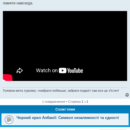
памяти навсегда.
Головна мета туризму: «набрати побільше, забрати подалі і там все це з'їсти»!
1 повідомлення • Сторінка
1
з
1
Схожі теми
Чорний орел Албанії: Символ незалежності та єдності