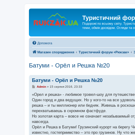
Туристичний фор
Подорожі по всьому світу. Турист
теми, обмін досвідом. Огляди та
Допомога
Магазин спорядження
Туристичний форум «Рюкзак»
Батуми - Орёл и Решка №20
Батуми - Орёл и Решка №20
П
Admin
»
15 серпня 2016, 23:33
о
в
«Орел и решка» - любимое трэвел-шоу для путешествен
і
Один город и два ведущих. Но у кого-то на все удоволь
д
о
решка – и ты миллионер или бедняк. Живешь в роскош
м
перехватываешь в скромном фастфуде.
л
е
Но золотая карта – вовсе не означает незабываемый о
н
навсегда.
н
я
Орёл и Решка в Батуми! Грузинский курорт на берегу Ч
известно, гостеприимство – это про грузинов. Ну что ж