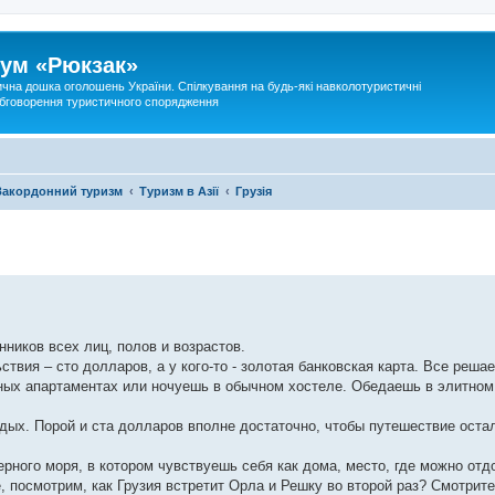
ум «Рюкзак»
ична дошка оголошень України. Спілкування на будь-які навколотуристичні
 обговорення туристичного спорядження
Закордонний туризм
Туризм в Азії
Грузія
ников всех лиц, полов и возрастов.
ствия – сто долларов, а у кого-то - золотая банковская карта. Все реша
ных апартаментах или ночуешь в обычном хостеле. Обедаешь в элитном
тдых. Порой и ста долларов вполне достаточно, чтобы путешествие оста
ерного моря, в котором чувствуешь себя как дома, место, где можно отд
е, посмотрим, как Грузия встретит Орла и Решку во второй раз? Смотрите