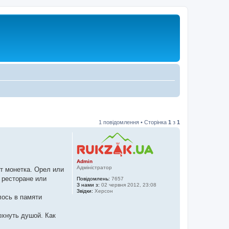
1 повідомлення • Сторінка
1
з
1
Admin
Адміністратор
ет монетка. Орел или
 ресторане или
Повідомлень:
7657
З нами з:
02 червня 2012, 23:08
Звідки:
Херсон
лось в памяти
охнуть душой. Как