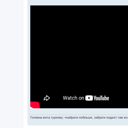
Головна мета туризму: «набрати побільше, забрати подалі і там все