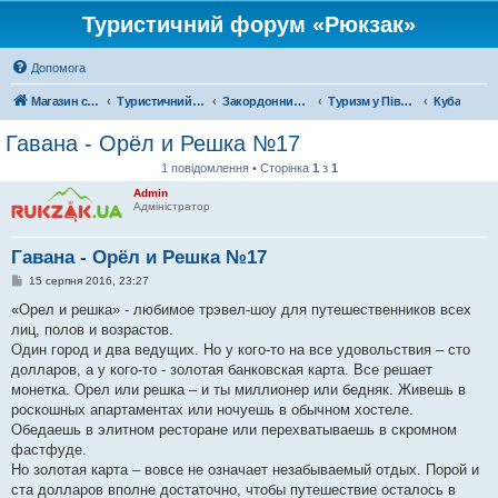
Туристичний форум «Рюкзак»
Допомога
Магазин спорядження
Туристичний форум «Рюкзак»
Закордонний туризм
Туризм у Північній Америці
Куба
Гавана - Орёл и Решка №17
1 повідомлення • Сторінка
1
з
1
Admin
Адміністратор
Гавана - Орёл и Решка №17
П
15 серпня 2016, 23:27
о
в
«Орел и решка» - любимое трэвел-шоу для путешественников всех
і
лиц, полов и возрастов.
д
о
Один город и два ведущих. Но у кого-то на все удовольствия – сто
м
долларов, а у кого-то - золотая банковская карта. Все решает
л
е
монетка. Орел или решка – и ты миллионер или бедняк. Живешь в
н
роскошных апартаментах или ночуешь в обычном хостеле.
н
я
Обедаешь в элитном ресторане или перехватываешь в скромном
фастфуде.
Но золотая карта – вовсе не означает незабываемый отдых. Порой и
ста долларов вполне достаточно, чтобы путешествие осталось в