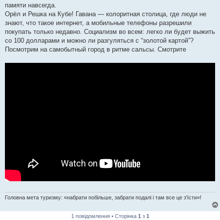
памяти навсегда.
Орёл и Решка на Кубе! Гавана — колоритная столица, где люди не
знают, что такое интернет, а мобильные телефоны разрешили
покупать только недавно. Социализм во всем: легко ли будет выжить
со 100 долларами и можно ли разгуляться с “золотой картой”?
Посмотрим на самобытный город в ритме сальсы. Смотрите
Головна мета туризму: «набрати побільше, забрати подалі і там все це з'їсти»!
1 повідомлення • Сторінка
1
з
1