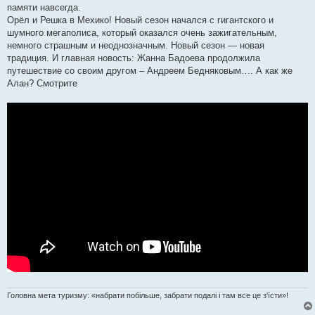
памяти навсегда.
Орёл и Решка в Мехико! Новый сезон начался с гигантского и
шумного мегаполиса, который оказался очень зажигательным,
немного страшным и неоднозначным. Новый сезон — новая
традиция. И главная новость: Жанна Бадоева продолжила
путешествие со своим другом – Андреем Бедняковым…. А как же
Алан? Смотрите
Головна мета туризму: «набрати побільше, забрати подалі і там все це з'їсти»!