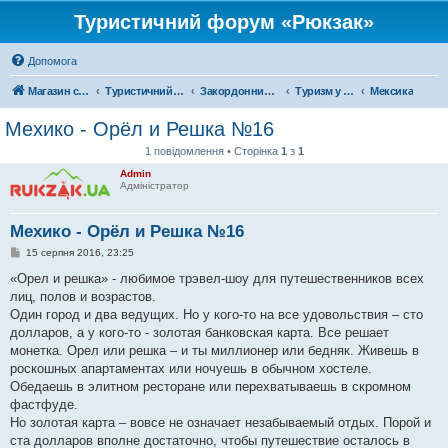
Туристичний форум «Рюкзак»
Допомога
Магазин спорядження
Туристичний форум «Рюкзак»
Закордонний туризм
Туризм у Північній Америці
Мексика
Мехико - Орёл и Решка №16
1 повідомлення • Сторінка
1
з
1
Admin
Адміністратор
Мехико - Орёл и Решка №16
П
15 серпня 2016, 23:25
о
в
«Орел и решка» - любимое трэвел-шоу для путешественников всех
і
лиц, полов и возрастов.
д
о
Один город и два ведущих. Но у кого-то на все удовольствия – сто
м
долларов, а у кого-то - золотая банковская карта. Все решает
л
е
монетка. Орел или решка – и ты миллионер или бедняк. Живешь в
н
роскошных апартаментах или ночуешь в обычном хостеле.
н
я
Обедаешь в элитном ресторане или перехватываешь в скромном
фастфуде.
Но золотая карта – вовсе не означает незабываемый отдых. Порой и
ста долларов вполне достаточно, чтобы путешествие осталось в