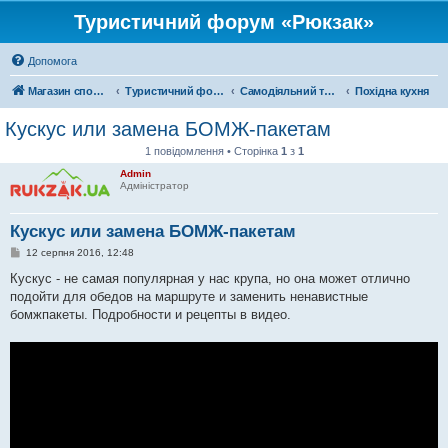
Туристичний форум «Рюкзак»
Допомога
Магазин спорядження
Туристичний форум «Рюкзак»
Самодіяльний туризм
Похідна кухня
Кускус или замена БОМЖ-пакетам
1 повідомлення • Сторінка
1
з
1
Admin
Адміністратор
Кускус или замена БОМЖ-пакетам
П
12 серпня 2016, 12:48
о
в
Кускус - не самая популярная у нас крупа, но она может отлично
і
подойти для обедов на маршруте и заменить ненавистные
д
о
бомжпакеты. Подробности и рецепты в видео.
м
л
е
н
н
я